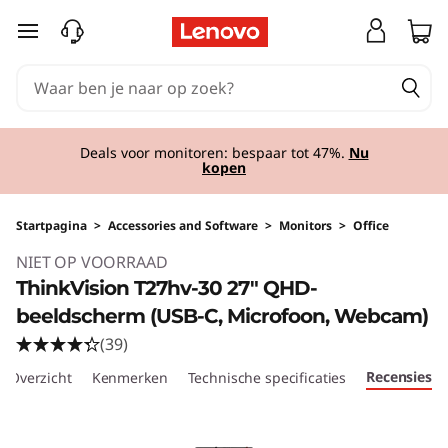
Ga naar de hoofdinhoud
Deals voor monitoren: bespaar tot 47%.
Nu
kopen
Startpagina
>
Accessories and Software
>
Monitors
>
Office
Original Price 539.01 NL_EUR Discounted Pric
NIET OP VOORRAAD
ThinkVision T27hv-30 27" QHD-
beeldscherm (USB-C, Microfoon, Webcam)
(39)
Recensies
Overzicht
Kenmerken
Technische specificaties