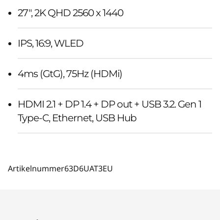
27", 2K QHD 2560 x 1440
IPS, 16:9, WLED
4ms (GtG), 75Hz (HDMi)
HDMI 2.1 + DP 1.4 + DP out + USB 3.2. Gen 1
Type-C, Ethernet, USB Hub
Artikelnummer
63D6UAT3EU