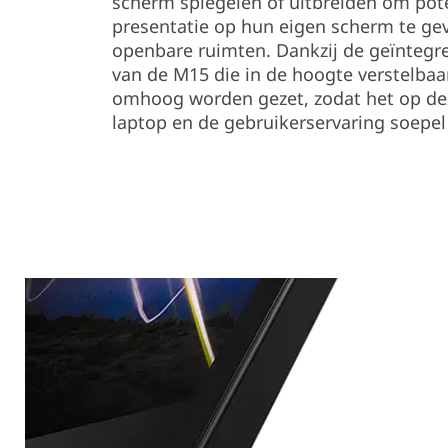
scherm spiegelen of uitbreiden om pote
presentatie op hun eigen scherm te geve
openbare ruimten. Dankzij de geïntegr
van de M15 die in de hoogte verstelbaa
omhoog worden gezet, zodat het op dez
laptop en de gebruikerservaring soepel 