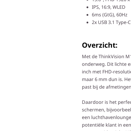
IPS, 16:9, WLED
6ms (GtG), 60Hz
2x USB 3.1 Type-C
Overzicht:
Met de ThinkVision M15
onderweg. Dit lichte 
inch met FHD-resolutie
maar 6 mm dun is. Het
past bij de afmetinge
Daardoor is het perfe
schermen, bijvoorbee
een luchthavenlounge 
potentiële klant in ee