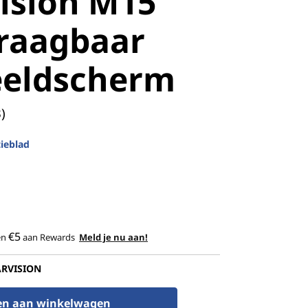
ision M15
draagbaar
eeldscherm
)
ieblad
€5
en
aan Rewards
Meld je nu aan!
ARVISION
en aan winkelwagen