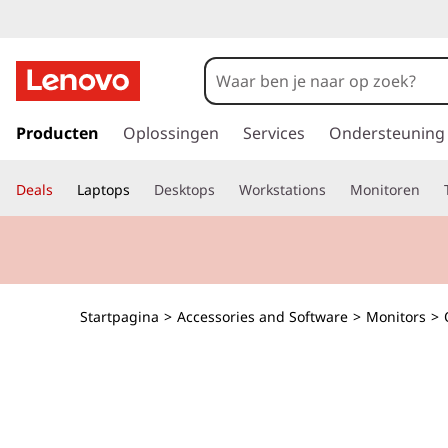
G
a
Producten
Oplossingen
Services
Ondersteuning
n
a
Deals
Laptops
Desktops
Workstations
Monitoren
a
r
d
e
h
o
Startpagina
>
Accessories and Software
>
Monitors
>
o
f
d
i
n
h