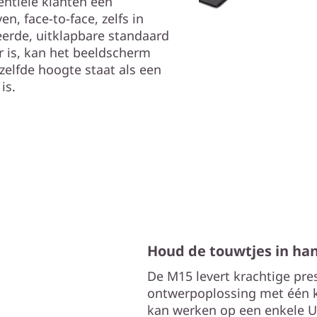
ntiële klanten een
n, face-to-face, zelfs in
eerde, uitklapbare standaard
r is, kan het beeldscherm
elfde hoogte staat als een
is.
Houd de touwtjes in h
De M15 levert krachtige pre
ontwerpoplossing met één k
kan werken op een enkele U