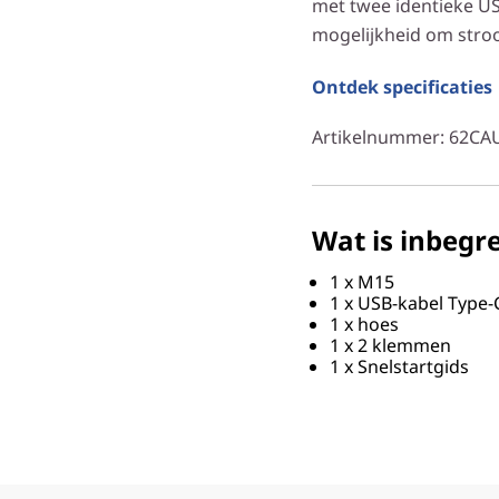
met twee identieke U
mogelijkheid om stro
Ontdek specificaties
Artikelnummer
: 62C
Wat is inbegr
1 x M15
1 x USB-kabel Type-
1 x hoes
1 x 2 klemmen
1 x Snelstartgids