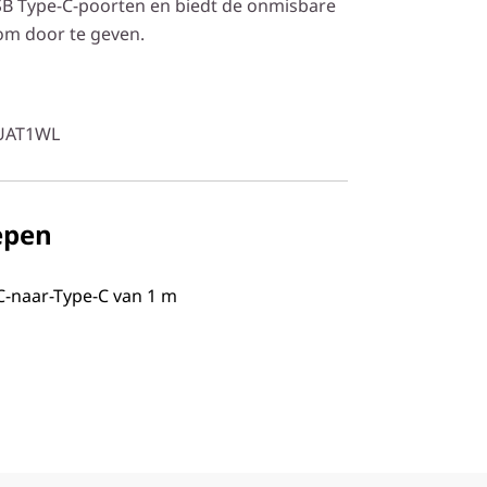
SB Type-C-poorten en biedt de onmisbare
om door te geven.
AUAT1WL
epen
C-naar-Type-C van 1 m