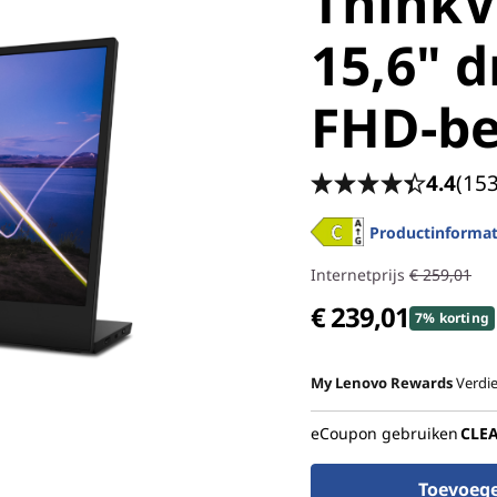
ThinkV
15,6" 
FHD-b
4.4
(153
Productinformat
Internetprijs
€ 259,01
€ 239,01
7% korting
My Lenovo Rewards
Verdi
eCoupon gebruiken
CLE
Toevoeg