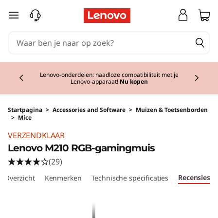
Ga naar de hoofdinhoud
Currently displaying item 2 of 3
Lenovo-onderdelen: naadloze compatibiliteit met je
Lenovo-apparaat!
Nu kopen
Startpagina
>
Accessories and Software
>
Muizen & Toetsenborden
>
Mice
Original Price 24.01 NL_EUR Discounted Price
VERZENDKLAAR
Lenovo M210 RGB-gamingmuis
(29)
Recensies
Overzicht
Kenmerken
Technische specificaties