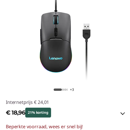
+3
Internetprijs
€ 24,01
€ 18,96
21% korting
Beperkte voorraad, wees er snel bij!
eCoupon-besparingen :
-€ 5,05