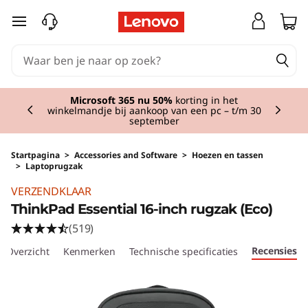
Ga naar de hoofdinhoud
Currently displaying item 3 of 3
Microsoft 365 nu 50%
korting in het
winkelmandje bij aankoop van een pc – t/m 30
september
Startpagina
>
Accessories and Software
>
Hoezen en tassen
>
Laptoprugzak
Original Price 39.01 NL_EUR Discounted Price
VERZENDKLAAR
ThinkPad Essential 16-inch rugzak (Eco)
(519)
Recensies
Overzicht
Kenmerken
Technische specificaties