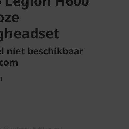
 Legion H600
oze
gheadset
 niet beschikbaar
.com
)
€2
en
aan Rewards
Meld je nu aan!