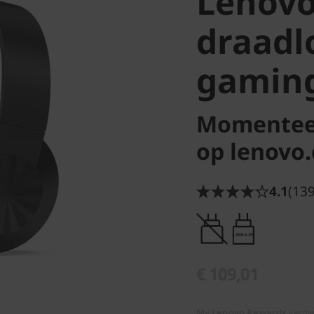
Lenovo
draadl
gamin
Momenteel
op lenovo
4.1
(139
0.35W-4.25W
€ 109,01
My Lenovo Rewards
Verdi