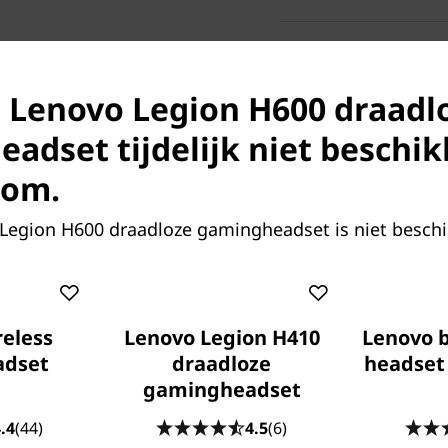
Wat is inbegr
s Lenovo Legion H600 draadl
Lenovo Legion H600
USB-C-oplaadkabel
adset tijdelijk niet beschi
4-polig 3,5 mm tot 
Garantieposter
com.
Gebruikershandleid
Legion H600 draadloze gamingheadset is niet beschi
nmerken
Technische specificaties
Recens
eless
Lenovo Legion H410
Lenovo 
adset
draadloze
headset
gamingheadset
.4
(44)
4.5
(6)