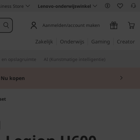
iness Store
Lenovo-onderwijswinkel
Aanmelden/account maken
Zakelijk
Onderwijs
Gaming
Creator
s en opslagruimte
AI (Kunstmatige intelligentie)
 t/m 30 september
set