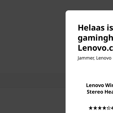
Helaas i
gaminghe
Lenovo.
Jammer, Lenovo 
Ke
Lenovo Wir
Stereo He
4