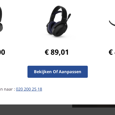
00
€ 89,01
€
vanger van de H600 biedt
imale snelheid en
atentie van <35 ms zul je
 dan je tegenstander.
Bekijken Of Aanpassen
n naar :
020 200 25 18