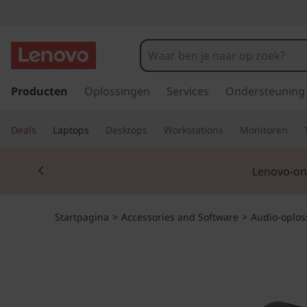
G
a
Producten
Oplossingen
Services
Ondersteuning
n
a
Deals
Laptops
Desktops
Workstations
Monitoren
a
r
Currently displaying item 3 of 3
d
Microsoft 365 n
e
h
o
Startpagina
>
Accessories and Software
>
Audio-oplos
o
f
d
i
n
h