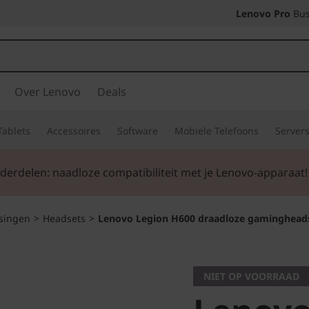
Lenovo Pro
Bus
Over Lenovo
Deals
Tablets
Accessoires
Software
Mobiele Telefoons
Server
u 50%
korting in het winkelmandje bij aankoop van een pc –
singen
>
Headsets
>
Lenovo Legion H600 draadloze gaminghead
NIET OP VOORRAAD