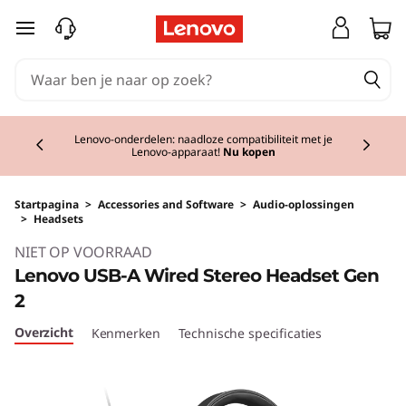
Ga naar de hoofdinhoud
Currently displaying item 2 of 3
Lenovo-onderdelen: naadloze compatibiliteit met je
Lenovo-apparaat!
Nu kopen
Startpagina
>
Accessories and Software
>
Audio-oplossingen
>
Headsets
Original Price 44.01 NL_EUR Discounted Price
NIET OP VOORRAAD
Lenovo USB-A Wired Stereo Headset Gen
2
Overzicht
Kenmerken
Technische specificaties