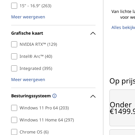
15" - 16.9" (263)
Van lichte 
Meer weergeven
voor we
Alles bekij
Grafische kaart
NVIDIA RTX™ (129)
Intel® Arc™ (40)
Integrated (395)
Op prij
Meer weergeven
Besturingssysteem
Onder
Windows 11 Pro 64 (203)
€1499.
Windows 11 Home 64 (297)
Chrome OS (6)