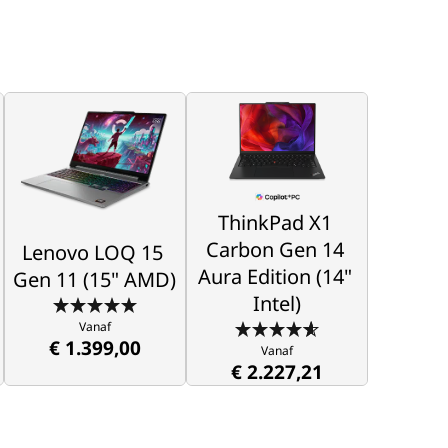
Lenovo LOQ 15
ThinkPad X1
Gen 11 (15" AMD)
Carbon Gen 14
Aura Edition (14"
Intel)
Maak je klaar om te 
ThinkPad X1 
brullen
Carbon Gen 14 
Lenovo LOQ 15 
Vanaf
Licht van gewicht, zwaar 
€ 1.399,00
Aura Edition (14" 
Gen 11 (15" AMD)
van intelligentie
Intel)
Vanaf
€ 2.227,21
Vanaf
€ 1.399,00
Vanaf
€ 2.227,21