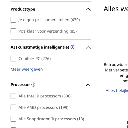
i
Alles 
Producttype
n
Je eigen pc's samenstellen (439)
1
Pc's klaar voor verzending (85)
s
AI (kunstmatige intelligentie)
,
Copilot+ PC (276)
Betrouwbare 
&
Meer weergeven
Met verbete
en g
M
om
Processor
Alles bekij
o
Alle Intel® processors (306)
r
Alle AMD processors (199)
e
Alle Snapdragon® processors (13)