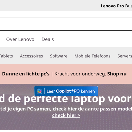
Lenovo Pro
Bus
Over Lenovo
Deals
Tablets
Accessoires
Software
Mobiele Telefoons
Server
Dunne en lichte pc's
| Kracht voor onderweg.
Shop nu
Currently displaying item 2 of
d de perfecte laptop voor
stel je eigen PC samen, check hier de aante passen mode
check hier >