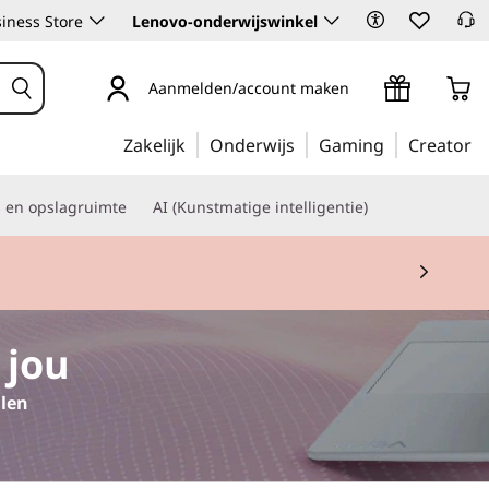
iness Store
Lenovo-onderwijswinkel
Aanmelden/account maken
Zakelijk
Onderwijs
Gaming
Creator
s en opslagruimte
AI (Kunstmatige intelligentie)
 2
 jou
llen