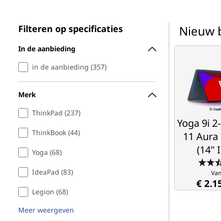
o
o
p
u
Filteren op specificaties
Nieuw 
d
L
In de aanbieding
Yoga 9i 2
a
11 Aura
in de aanbieding (357)
(14" I
p
Merk
t
ThinkPad (237)
Ultieme flex
Yoga 9i 2-
o
onbeperkte c
ThinkBook (44)
11 Aura 
Van
p
€ 2.1
(14" I
Yoga (68)
s
IdeaPad (83)
Van
€ 2.1
,
Legion (68)
2
Meer weergeven