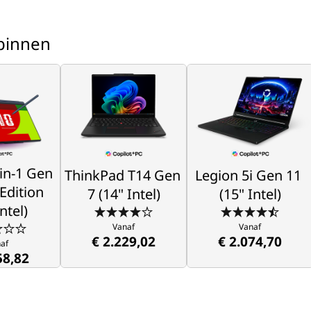
binnen
-in-1 Gen
ThinkPad T14 Gen
Legion 5i Gen 11
 Edition
7 (14" Intel)
(15" Intel)
ntel)
Verhoog je productiviteit
Ontdek je vele kanten
ibiliteit, 
Vanaf
Vanaf
in-1 Gen 
ThinkPad T14 Gen 
Legion 5i Gen 11 
reativiteit
€ 2.229,02
€ 2.074,70
Edition 
7 (14" Intel)
(15" Intel)
af
58,82
ntel)
Vanaf
Vanaf
€ 2.229,02
€ 2.074,70
af
58,82