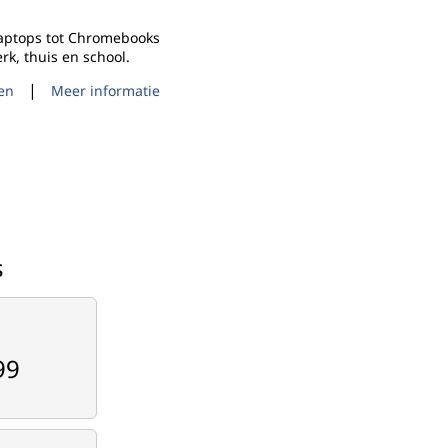
laptops tot Chromebooks
rk, thuis en school.
|
ken
Meer informatie
s
99