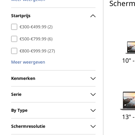
Scherm
Startprijs
€300-€499.99 (2)
€500-€799.99 (6)
€800-€999.99 (27)
10" -
Meer weergeven
Kenmerken
Serie
By Type
13" -
Schermresolutie