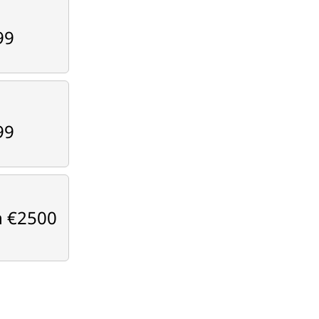
99
99
 €2500