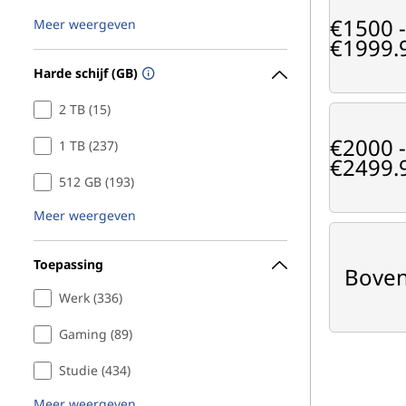
€1500 -
Meer weergeven
€1999.
Harde schijf (GB)
2 TB (15)
€2000 -
1 TB (237)
€2499.
512 GB (193)
Meer weergeven
Toepassing
Boven
Werk (336)
Gaming (89)
Studie (434)
Meer weergeven