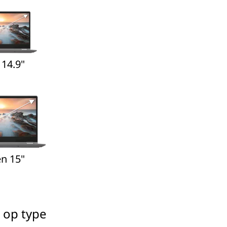
 14.9"
n 15"
 op type