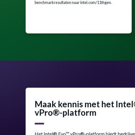
benchmarkresultaten naar intel.com/11thgen.
Maak kennis met het Inte
vPro®-platform
Het Intel® Evo™ vPro®-platform biedt bedrijven