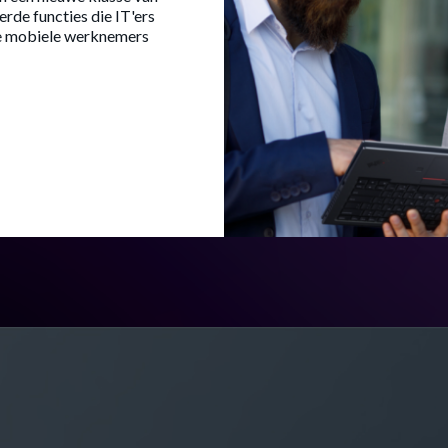
erde functies die IT'ers
die mobiele werknemers