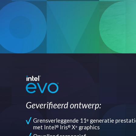
Geverifieerd ontwerp:
Grensverleggende 11ᵉ generatie prestati
met Intel
Iris
X
graphics
®
®
e