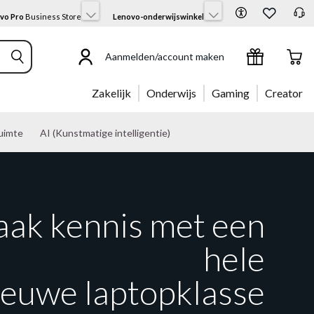
vo Pro
Business Store
Lenovo-onderwijswinkel
Aanmelden/account maken
Zakelijk
Onderwijs
Gaming
Creator
uimte
AI (Kunstmatige intelligentie)
ak kennis met een
hele
ieuwe laptopklasse