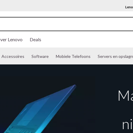
Leno
ver Lenovo
Deals
Accessoires
Software
Mobiele Telefoons
Servers en opslagr
Ma
n