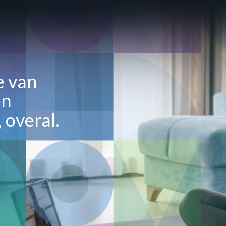
e van
en
 overal.