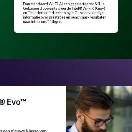
Dan standaard Wi-Fi. Alleen geselecteerde SKU's.
Gebaseerd op geïntegreerde Intel® Wi-Fi 6 (Gig+)
en Thunderbolt™ 4 technologie.Ga voor volledige
informatie over prestaties en benchmarkresultaten
naar intel.com/11thgen.
l® Evo™
 een nieuwe klasse van