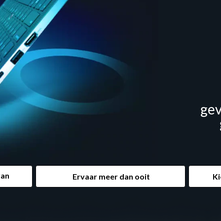
gev
van
Ervaar meer dan ooit
Ki