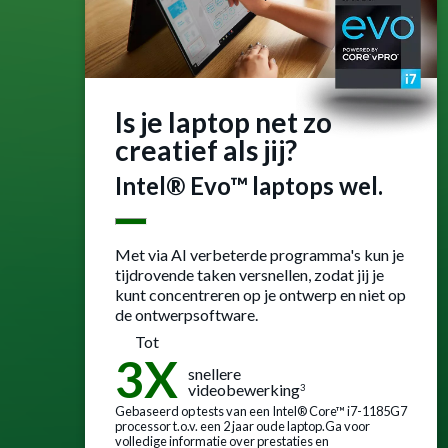
Is je laptop net zo
creatief als jij?
Intel® Evo™ laptops wel.
Met via AI verbeterde programma's kun je
tijdrovende taken versnellen, zodat jij je
kunt concentreren op je ontwerp en niet op
de ontwerpsoftware.
Tot
3X
snellere
videobewerking
3
Gebaseerd op tests van een Intel® Core™ i7-1185G7
processor t.o.v. een 2 jaar oude laptop.Ga voor
volledige informatie over prestaties en