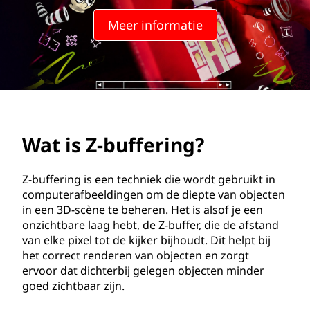
f
Meer informatie
e
r
i
n
Wat is Z-buffering?
g
?
Z-buffering is een techniek die wordt gebruikt in
computerafbeeldingen om de diepte van objecten
in een 3D-scène te beheren. Het is alsof je een
onzichtbare laag hebt, de Z-buffer, die de afstand
van elke pixel tot de kijker bijhoudt. Dit helpt bij
het correct renderen van objecten en zorgt
ervoor dat dichterbij gelegen objecten minder
goed zichtbaar zijn.