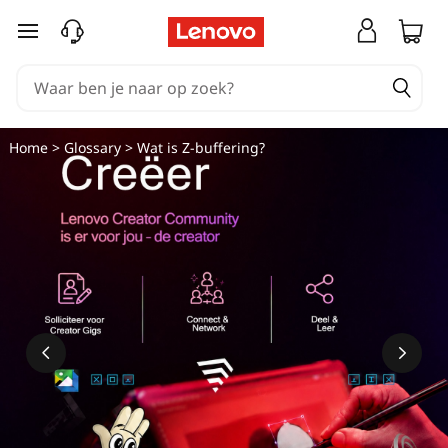
W
Ga naar de hoofdinhoud
a
t
i
Home
>
Glossary
> Wat is Z-buffering?
s
Z
-
b
u
f