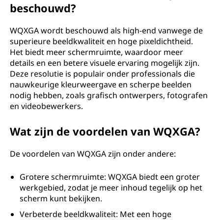
beschouwd?
G
r
WQXGA wordt beschouwd als high-end vanwege de
superieure beeldkwaliteit en hoge pixeldichtheid.
a
Het biedt meer schermruimte, waardoor meer
details en een betere visuele ervaring mogelijk zijn.
p
Deze resolutie is populair onder professionals die
nauwkeurige kleurweergave en scherpe beelden
h
nodig hebben, zoals grafisch ontwerpers, fotografen
en videobewerkers.
i
Wat zijn de voordelen van WQXGA?
c
De voordelen van WQXGA zijn onder andere:
s
Grotere schermruimte: WQXGA biedt een groter
A
werkgebied, zodat je meer inhoud tegelijk op het
scherm kunt bekijken.
r
Verbeterde beeldkwaliteit: Met een hoge