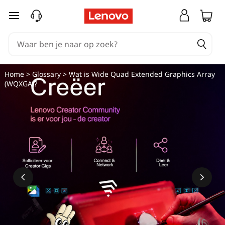
W
Ga naar de hoofdinhoud
a
t
i
Home
>
Glossary
> Wat is Wide Quad Extended Graphics Array
(WQXGA)?
s
W
i
d
e
Q