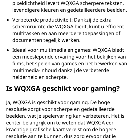
r
pixeldichtheid levert WQXGA scherpere teksten,
levendigere kleuren en gedetailleerdere beelden.
a
Verbeterde productiviteit: Dankzij de extra
y
schermruimte die WQXGA biedt, kunt u efficiënt
multitasken en aan meerdere toepassingen of
(
documenten tegelijk werken.
Ideaal voor multimedia en games: WQXGA biedt
W
een meeslepende ervaring voor het bekijken van
films, het spelen van games en het bewerken van
Q
multimedia-inhoud dankzij de verbeterde
helderheid en scherpte.
X
Is WQXGA geschikt voor gaming?
G
Ja, WQXGA is geschikt voor gaming. De hoge
A
resolutie zorgt voor scherpe en gedetailleerde
beelden, wat je spelervaring kan verbeteren. Het is
)
echter belangrijk om te weten dat WQXGA een
krachtige grafische kaart vereist om de hogere
?
resolutie aan te kunnen, dus zorg ervoor dat je