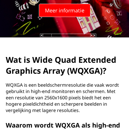
u
Meer informatie
a
d
E
x
Wat is Wide Quad Extended
t
Graphics Array (WQXGA)?
e
n
WQXGA is een beeldschermresolutie die vaak wordt
gebruikt in high-end monitoren en schermen. Met
d
een resolutie van 2560x1600 pixels biedt het een
hogere pixeldichtheid en scherpere beelden in
e
vergelijking met lagere resoluties.
d
Waarom wordt WQXGA als high-end