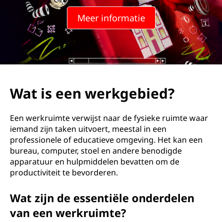
r
Meer informatie
k
g
e
b
Wat is een werkgebied?
i
Een werkruimte verwijst naar de fysieke ruimte waar
e
iemand zijn taken uitvoert, meestal in een
professionele of educatieve omgeving. Het kan een
d
bureau, computer, stoel en andere benodigde
apparatuur en hulpmiddelen bevatten om de
?
productiviteit te bevorderen.
Wat zijn de essentiële onderdelen
van een werkruimte?