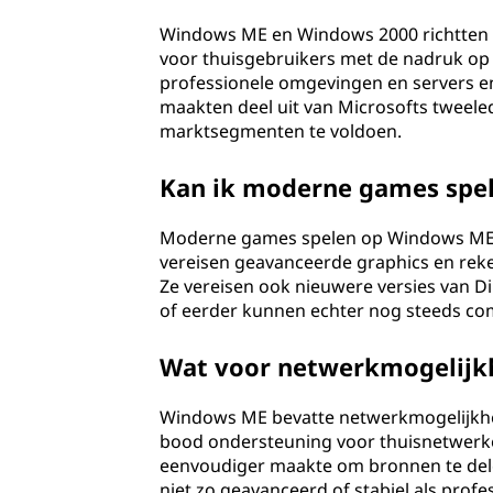
)
Windows ME en Windows 2000 richtten 
?
voor thuisgebruikers met de nadruk op
professionele omgevingen en servers en
maakten deel uit van Microsofts tweele
marktsegmenten te voldoen.
Kan ik moderne games spe
Moderne games spelen op Windows ME z
vereisen geavanceerde graphics en rek
Ze vereisen ook nieuwere versies van Dir
of eerder kunnen echter nog steeds com
Wat voor netwerkmogelijk
Windows ME bevatte netwerkmogelijkhed
bood ondersteuning voor thuisnetwerk
eenvoudiger maakte om bronnen te del
niet zo geavanceerd of stabiel als prof