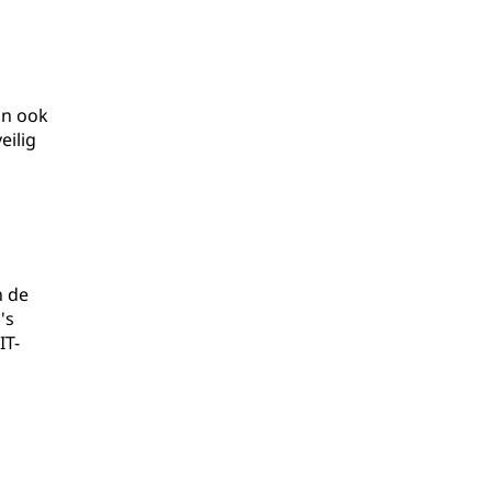
jn ook
eilig
n de
's
IT-