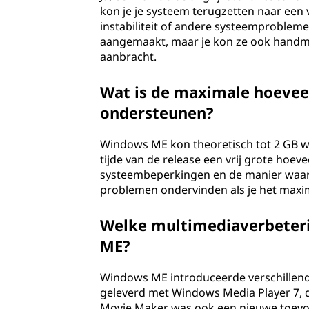
kon je je systeem terugzetten naar een v
instabiliteit of andere systeemproble
aangemaakt, maar je kon ze ook handmat
aanbracht.
Wat is de maximale hoeve
ondersteunen?
Windows ME kon theoretisch tot 2 GB w
tijde van de release een vrij grote hoev
systeembeperkingen en de manier waar
problemen ondervinden als je het max
Welke multimediaverbeter
ME?
Windows ME introduceerde verschillend
geleverd met Windows Media Player 7, 
Movie Maker was ook een nieuwe toevo