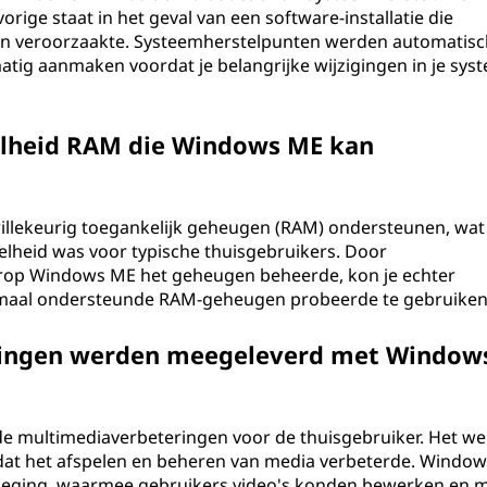
orige staat in het geval van een software-installatie die
men veroorzaakte. Systeemherstelpunten werden automatisc
ig aanmaken voordat je belangrijke wijzigingen in je sys
elheid RAM die Windows ME kan
illekeurig toegankelijk geheugen (RAM) ondersteunen, wat
eelheid was voor typische thuisgebruikers. Door
op Windows ME het geheugen beheerde, kon je echter
imaal ondersteunde RAM-geheugen probeerde te gebruiken
ingen werden meegeleverd met Window
e multimediaverbeteringen voor de thuisgebruiker. Het we
dat het afspelen en beheren van media verbeterde. Window
eging, waarmee gebruikers video's konden bewerken en 