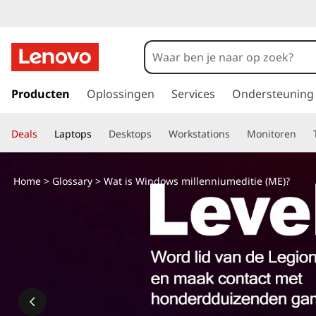
W
a
t
G
a
Producten
Oplossingen
Services
Ondersteuning
i
n
a
s
Deals
Laptops
Desktops
Workstations
Monitoren
a
r
W
d
Home
>
Glossary
> Wat is Windows millenniumeditie (ME)?
e
i
h
o
n
o
f
d
d
i
o
n
h