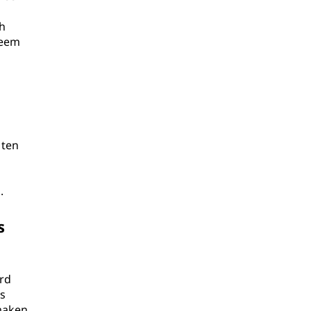
h
teem
 ten
.
s
rd
s
maken.