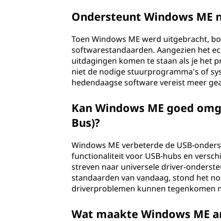
m
Ondersteunt Windows ME n
e
Toen Windows ME werd uitgebracht, bo
softwarestandaarden. Aangezien het ech
d
uitdagingen komen te staan als je het 
niet de nodige stuurprogramma's of s
i
hedendaagse software vereist meer ge
t
Kan Windows ME goed omgaa
i
Bus)?
e
Windows ME verbeterde de USB-onderste
functionaliteit voor USB-hubs en versc
(
streven naar universele driver-onderst
standaarden van vandaag, stond het nog 
M
driverproblemen kunnen tegenkomen 
E
Wat maakte Windows ME a