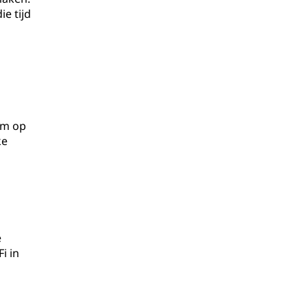
e tijd
om op
ke
e
i in