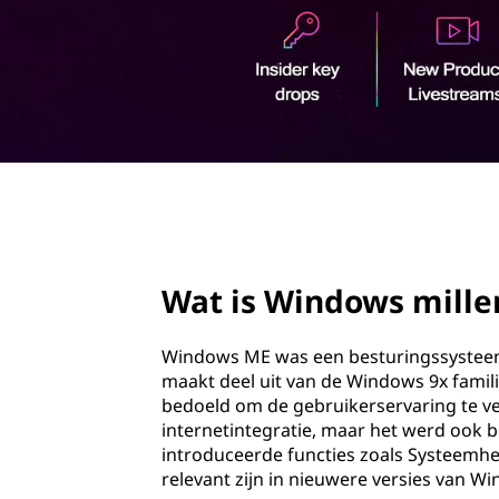
w
o
s
u
d
m
i
l
page hero 2/3
l
e
Wat is Windows mille
n
Windows ME was een besturingssysteem 
n
maakt deel uit van de Windows 9x famil
bedoeld om de gebruikerservaring te v
i
internetintegratie, maar het werd ook b
introduceerde functies zoals Systeemhe
u
relevant zijn in nieuwere versies van W