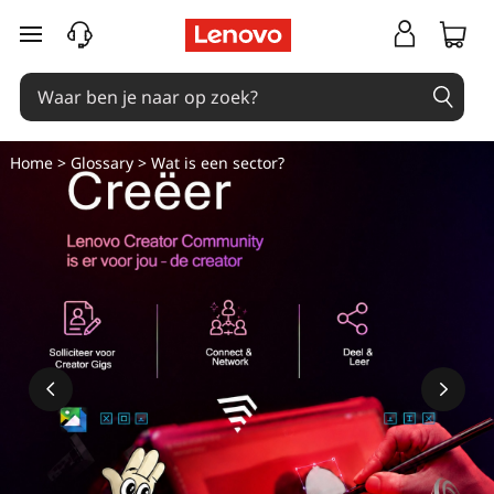
W
Ga naar de hoofdinhoud
a
t
i
Home
>
Glossary
> Wat is een sector?
s
e
e
n
s
e