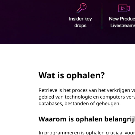
e
o
n
u
d
?
page hero 2/3
Wat is ophalen?
Retrieve is het proces van het verkrijgen 
gebied van technologie en computers verw
databases, bestanden of geheugen.
Waarom is ophalen belangri
In programmeren is ophalen cruciaal voor