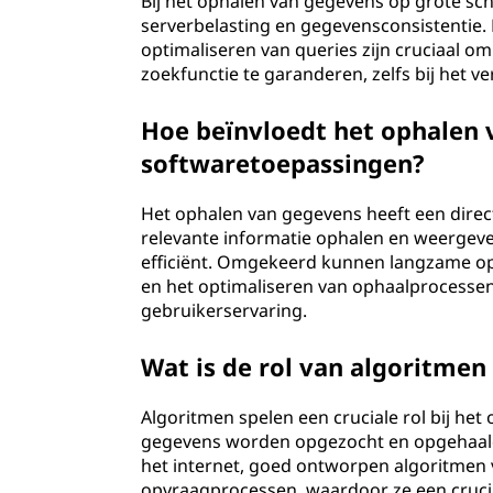
Bij het ophalen van gegevens op grote sch
serverbelasting en gegevensconsistentie.
optimaliseren van queries zijn cruciaal o
zoekfunctie te garanderen, zelfs bij het
Hoe beïnvloedt het ophalen 
softwaretoepassingen?
Het ophalen van gegevens heeft een direct
relevante informatie ophalen en weergeve
efficiënt. Omgekeerd kunnen langzame opha
en het optimaliseren van ophaalprocessen 
gebruikerservaring.
Wat is de rol van algoritmen
Algoritmen spelen een cruciale rol bij het
gegevens worden opgezocht en opgehaald
het internet, goed ontworpen algoritmen
opvraagprocessen, waardoor ze een cruci