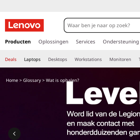
W
a
t
G
a
Producten
Oplossingen
Services
Ondersteuning
i
n
a
s
Deals
Laptops
Desktops
Workstations
Monitoren
a
r
o
d
Home
>
Glossary
> Wat is ophalen?
e
p
h
o
h
o
f
a
d
i
l
n
h