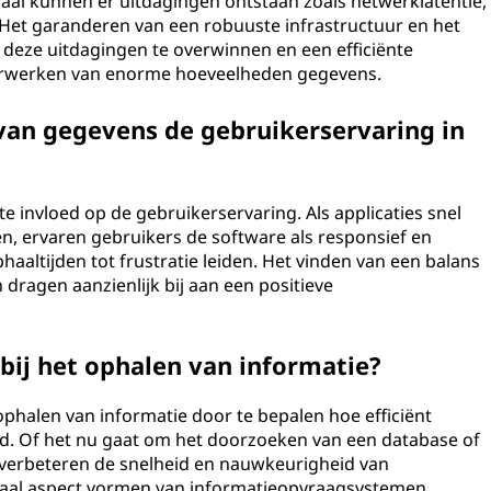
aal kunnen er uitdagingen ontstaan zoals netwerklatentie,
 Het garanderen van een robuuste infrastructuur en het
m deze uitdagingen te overwinnen en een efficiënte
 verwerken van enorme hoeveelheden gegevens.
van gegevens de gebruikerservaring in
e invloed op de gebruikerservaring. Als applicaties snel
n, ervaren gebruikers de software als responsief en
altijden tot frustratie leiden. Het vinden van een balans
dragen aanzienlijk bij aan een positieve
 bij het ophalen van informatie?
 ophalen van informatie door te bepalen hoe efficiënt
. Of het nu gaat om het doorzoeken van een database of
 verbeteren de snelheid en nauwkeurigheid van
aal aspect vormen van informatieopvraagsystemen.