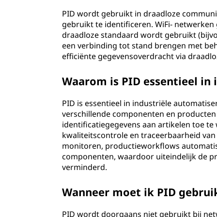
PID wordt gebruikt in draadloze communic
gebruikt te identificeren. WiFi- netwerke
draadloze standaard wordt gebruikt (bijv
een verbinding tot stand brengen met behu
efficiënte gegevensoverdracht via draad
Waarom is PID essentieel in
PID is essentieel in industriële automatis
verschillende componenten en producten 
identificatiegegevens aan artikelen toe te
kwaliteitscontrole en traceerbaarheid v
monitoren, productieworkflows automati
componenten, waardoor uiteindelijk de p
verminderd.
Wanneer moet ik PID gebruik
PID wordt doorgaans niet gebruikt bij net