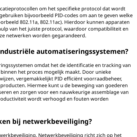
atieprotocollen om het specifieke protocol dat wordt
n gebruiken bijvoorbeeld PID-codes om aan te geven welke
oorbeeld 802.11a, 802.11ac). Hierdoor kunnen apparaten
lp van het juiste protocol, waardoor compatibiliteit en
loze netwerken worden gegarandeerd.
 industriële automatiseringssystemen?
eringssystemen omdat het de identificatie en tracking van
binnen het proces mogelijk maakt. Door unieke
 wijzen, vergemakkelijkt PID efficiënt voorraadbeheer,
an producten. Hiermee kunt u de beweging van goederen
seren en zorgen voor een nauwkeurige assemblage van
roductiviteit wordt verhoogd en fouten worden
en bij netwerkbeveiliging?
werkbeveiliging. Netwerkbeveiliging richt zich op het