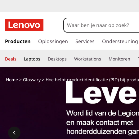
G
a
Producten
Oplossingen
Services
Ondersteuning
n
a
Deals
Laptops
Desktops
Workstations
Monitoren
a
r
d
Home
>
Glossary
> Hoe helpt productidentificatie (PID) bij produ
e
h
o
o
f
d
i
n
h