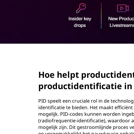
o
u
d
page hero 2/3
Hoe helpt productidenti
productidentificatie in
PID speelt een cruciale rol in de technolo
identificatie te bieden. Het maakt efficië
mogelijk. PID-codes kunnen worden ingebe
(radiofrequentie-identificatie), waardoor
mogelijk zijn. Dit gestroomlijnde proces
en vergemakkelijkt het nauwkeurig ophal