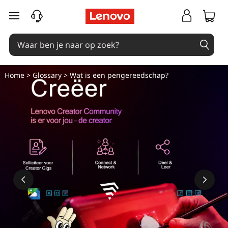
W
Ga naar de hoofdinhoud
a
t
i
Home
>
Glossary
> Wat is een pengereedschap?
s
e
e
n
p
e