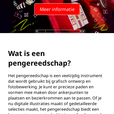
n
Meer informatie
g
e
r
e
Wat is een
e
pengereedschap?
d
s
Het pengereedschap is een veelzijdig instrument
dat wordt gebruikt bij grafisch ontwerp en
c
fotobewerking. Je kunt er precieze paden en
vormen mee maken door ankerpunten te
h
plaatsen en bezierkrommen aan te passen. Of je
nu digitale illustraties maakt of gedetailleerde
a
selecties maakt, het pengereedschap biedt een