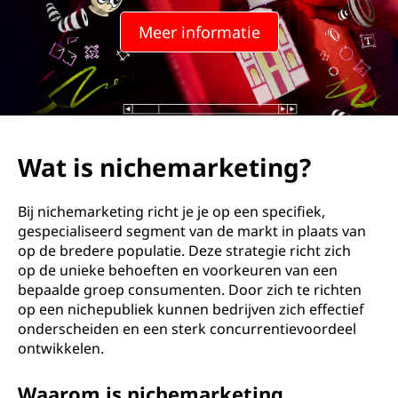
m
Meer informatie
a
r
k
e
Wat is nichemarketing?
t
Bij nichemarketing richt je je op een specifiek,
i
gespecialiseerd segment van de markt in plaats van
op de bredere populatie. Deze strategie richt zich
n
op de unieke behoeften en voorkeuren van een
bepaalde groep consumenten. Door zich te richten
g
op een nichepubliek kunnen bedrijven zich effectief
onderscheiden en een sterk concurrentievoordeel
?
ontwikkelen.
Waarom is nichemarketing