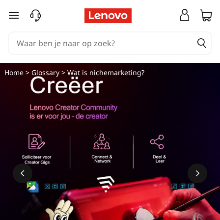
W
Ga naar de hoofdinhoud
a
t
i
Home
>
Glossary
> Wat is nichemarketing?
s
n
i
c
h
e