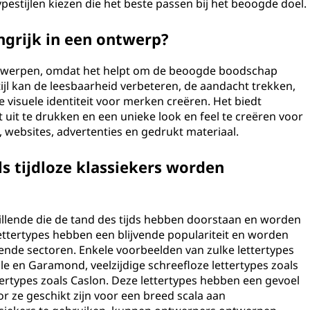
pestijlen kiezen die het beste passen bij het beoogde doel.
angrijk in een ontwerp?
et ontwerpen, omdat het helpt om de beoogde boodschap
stijl kan de leesbaarheid verbeteren, de aandacht trekken,
isuele identiteit voor merken creëren. Het biedt
 uit te drukken en een unieke look en feel te creëren voor
, websites, advertenties en gedrukt materiaal.
als tijdloze klassiekers worden
schillende die de tand des tijds hebben doorstaan en worden
lettertypes hebben een blijvende populariteit en worden
lende sectoren. Enkele voorbeelden van zulke lettertypes
lle en Garamond, veelzijdige schreefloze lettertypes zoals
ttertypes zoals Caslon. Deze lettertypes hebben een gevoel
or ze geschikt zijn voor een breed scala aan