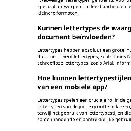
"webveilige" lettertypen genoemd. Voorbee
speciaal ontworpen om leesbaarheid en le
kleinere formaten.
Kunnen lettertypes de waar
document beïnvloeden?
Lettertypes hebben absoluut een grote i
document. Serif lettertypes, zoals Times 
schreefloze lettertypes, zoals Arial, inf
Hoe kunnen lettertypestijle
van een mobiele app?
Lettertypes spelen een cruciale rol in de
lettertypen van de juiste grootte te kieze
terwijl het gebruik van lettertypestijlen d
samenhangende en aantrekkelijke gebruik