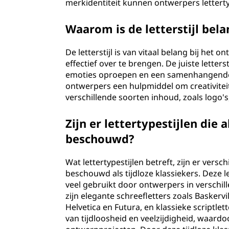
merkidentiteit kunnen ontwerpers letterty
Waarom is de letterstijl bel
De letterstijl is van vitaal belang bij h
effectief over te brengen. De juiste letter
emoties oproepen en een samenhangende v
ontwerpers een hulpmiddel om creativiteit
verschillende soorten inhoud, zoals logo's
Zijn er lettertypestijlen die 
beschouwd?
Wat lettertypestijlen betreft, zijn er ver
beschouwd als tijdloze klassiekers. Deze 
veel gebruikt door ontwerpers in verschil
zijn elegante schreefletters zoals Baskervi
Helvetica en Futura, en klassieke scriptle
van tijdloosheid en veelzijdigheid, waardo