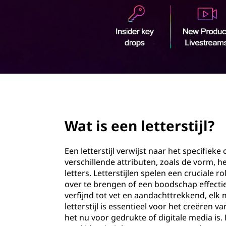
s
o
t
u
d
i
j
l
page hero 2/3
Wat is een letterstijl?
Een letterstijl verwijst naar het specifieke
verschillende attributen, zoals de vorm, 
letters. Letterstijlen spelen een cruciale
over te brengen of een boodschap effectie
verfijnd tot vet en aandachttrekkend, elk 
letterstijl is essentieel voor het creëren
het nu voor gedrukte of digitale media is