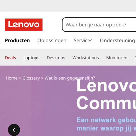
W
a
t
G
a
Producten
Oplossingen
Services
Ondersteuning
i
n
a
s
Deals
Laptops
Desktops
Workstations
Monitoren
a
r
e
d
Home
>
Glossary
> Wat is een gegevenslijn?
e
e
h
o
n
o
f
d
d
i
a
n
h