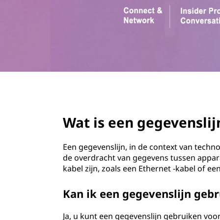
t
o
a
u
d
l
i
j
page hero 3/3
n
Wat is een gegevenslij
?
Een gegevenslijn, in de context van tech
de overdracht van gegevens tussen appara
kabel zijn, zoals een Ethernet -kabel of ee
Kan ik een gegevenslijn geb
Ja, u kunt een gegevenslijn gebruiken voo