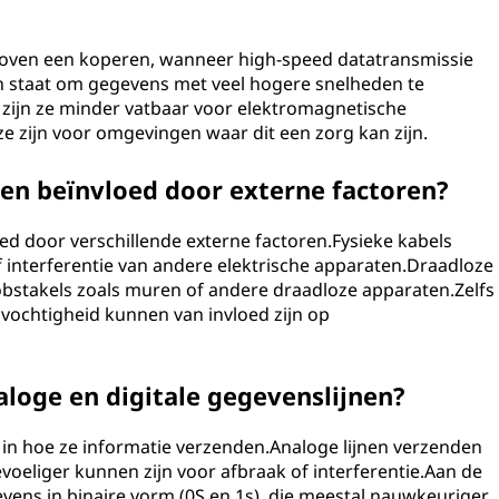
 boven een koperen, wanneer high-speed datatransmissie
n in staat om gegevens met veel hogere snelheden te
zijn ze minder vatbaar voor elektromagnetische
e zijn voor omgevingen waar dit een zorg kan zijn.
en beïnvloed door externe factoren?
ed door verschillende externe factoren.Fysieke kabels
f interferentie van andere elektrische apparaten.Draadloze
bstakels zoals muren of andere draadloze apparaten.Zelfs
vochtigheid kunnen van invloed zijn op
naloge en digitale gegevenslijnen?
en in hoe ze informatie verzenden.Analoge lijnen verzenden
voeliger kunnen zijn voor afbraak of interferentie.Aan de
evens in binaire vorm (0S en 1s), die meestal nauwkeuriger