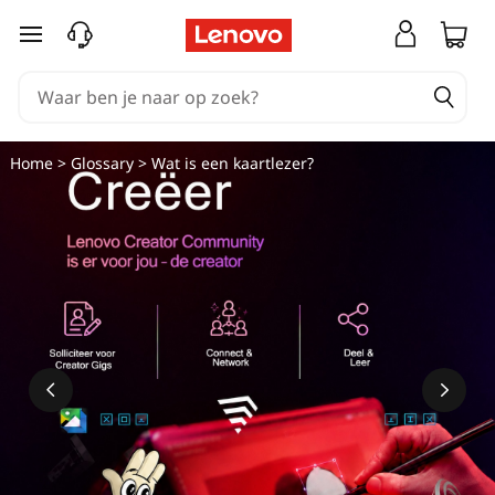
W
Ga naar de hoofdinhoud
a
t
i
Home
>
Glossary
> Wat is een kaartlezer?
s
e
e
n
k
a