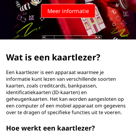
a
Meer informatie
r
t
l
e
Wat is een kaartlezer?
z
Een kaartlezer is een apparaat waarmee je
e
informatie kunt lezen van verschillende soorten
kaarten, zoals creditcards, bankpassen,
r
identificatiekaarten (ID-kaarten) en
geheugenkaarten. Het kan worden aangesloten op
?
een computer of een mobiel apparaat om gegevens
over te dragen of specifieke functies uit te voeren.
Hoe werkt een kaartlezer?