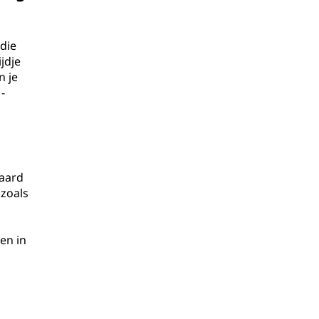
 die
jdje
n je
-
daard
zoals
en in