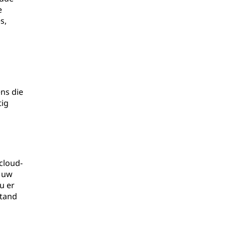
e
s,
ns die
tig
cloud-
u uw
u er
stand