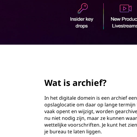
v
o
e
u
d
r
e
n
page hero 2/3
?
Wat is archief?
In het digitale domein is een archief 
opslaglocatie om daar op lange termijn
vaak opent en wijzigt, worden gearch
nu niet nodig zijn, maar ze kunnen waar
wettelijke voorschriften. Je kunt het zi
je bureau te laten liggen.