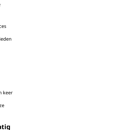
e
ces
ieden
n keer
ze
tig