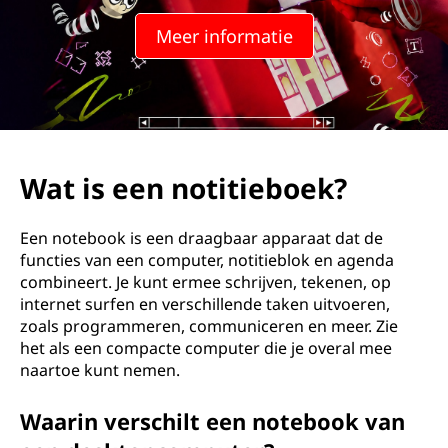
t
Meer informatie
e
b
o
o
Wat is een notitieboek?
k
Een notebook is een draagbaar apparaat dat de
?
functies van een computer, notitieblok en agenda
combineert. Je kunt ermee schrijven, tekenen, op
internet surfen en verschillende taken uitvoeren,
zoals programmeren, communiceren en meer. Zie
het als een compacte computer die je overal mee
naartoe kunt nemen.
Waarin verschilt een notebook van