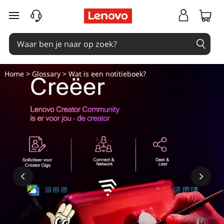
W
Ga naar de hoofdinhoud
a
t
i
Home
>
Glossary
> Wat is een notitieboek?
s
e
e
n
n
o