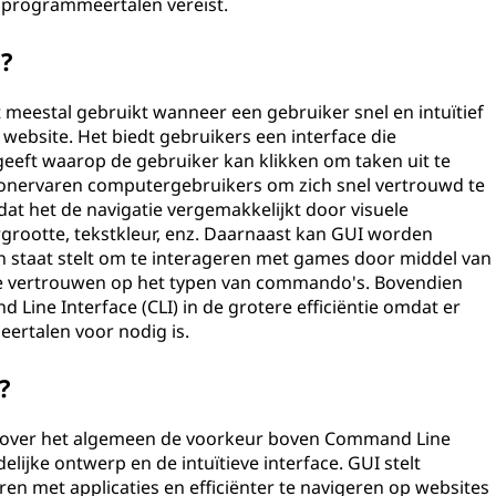
 programmeertalen vereist.
?
 meestal gebruikt wanneer een gebruiker snel en intuïtief
ebsite. Het biedt gebruikers een interface die
ft waarop de gebruiker kan klikken om taken uit te
 onervaren computergebruikers om zich snel vertrouwd te
 het de navigatie vergemakkelijkt door visuele
rgrootte, tekstkleur, enz. Daarnaast kan GUI worden
n staat stelt om te interageren met games door middel van
 te vertrouwen op het typen van commando's. Bovendien
 Line Interface (CLI) in de grotere efficiëntie omdat er
rtalen voor nodig is.
?
ft over het algemeen de voorkeur boven Command Line
elijke ontwerp en de intuïtieve interface. GUI stelt
en met applicaties en efficiënter te navigeren op websites