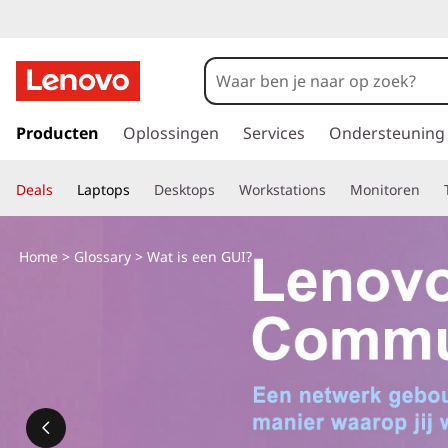
G
a
Producten
Oplossingen
Services
Ondersteuning
n
a
Deals
Laptops
Desktops
Workstations
Monitoren
a
r
d
Home
>
Glossary
> Wat is een GUI?
e
h
o
o
f
d
i
n
h