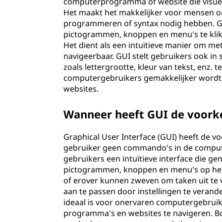
computerprogramma of website die visuele
Het maakt het makkelijker voor mensen om
programmeren of syntax nodig hebben. GUI
pictogrammen, knoppen en menu's te klik
Het dient als een intuïtieve manier om m
navigeerbaar. GUI stelt gebruikers ook in
zoals lettergrootte, kleur van tekst, enz.
computergebruikers gemakkelijker wordt
websites.
Wanneer heeft GUI de voork
Graphical User Interface (GUI) heeft de v
gebruiker geen commando's in de computer
gebruikers een intuïtieve interface die ge
pictogrammen, knoppen en menu's op het
of erover kunnen zweven om taken uit te v
aan te passen door instellingen te verande
ideaal is voor onervaren computergebrui
programma's en websites te navigeren. B