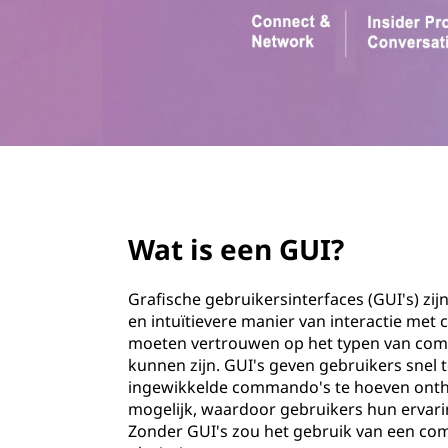
o
u
d
page hero 1/3
Wat is een GUI?
Grafische gebruikersinterfaces (GUI's) zij
en intuïtievere manier van interactie me
moeten vertrouwen op het typen van comm
kunnen zijn. GUI's geven gebruikers snel 
ingewikkelde commando's te hoeven ont
mogelijk, waardoor gebruikers hun ervar
Zonder GUI's zou het gebruik van een co