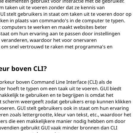
 elementen gebruikt voor interactie met de gebruiker.
 taken uit te voeren zonder dat ze kennis van
 stelt gebruikers in staat om taken uit te voeren door op
ken in plaats van commando's in de computer te typen.
et computers te werken en maakt websites beter
 staat om hun ervaring aan te passen door instellingen
 te veranderen, waardoor het voor onervaren
 om snel vertrouwd te raken met programma's en
eur boven CLI?
oorkeur boven Command Line Interface (CLI) als de
 hoeft te typen om een taak uit te voeren. GUI biedt
makkelijk te gebruiken en te begrijpen is omdat het
 scherm weergeeft zodat gebruikers erop kunnen klikken
oeren. GUI stelt gebruikers ook in staat om hun ervaring
ren zoals lettergrootte, kleur van tekst, etc., waardoor het
kers die een makkelijkere manier nodig hebben om door
ovendien gebruikt GUI vaak minder bronnen dan CLI