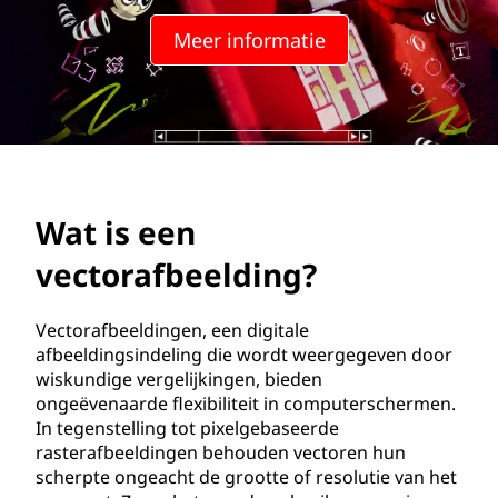
r
Meer informatie
a
f
b
e
Wat is een
e
vectorafbeelding?
l
d
Vectorafbeeldingen, een digitale
afbeeldingsindeling die wordt weergegeven door
i
wiskundige vergelijkingen, bieden
ongeëvenaarde flexibiliteit in computerschermen.
n
In tegenstelling tot pixelgebaseerde
rasterafbeeldingen behouden vectoren hun
g
scherpte ongeacht de grootte of resolutie van het