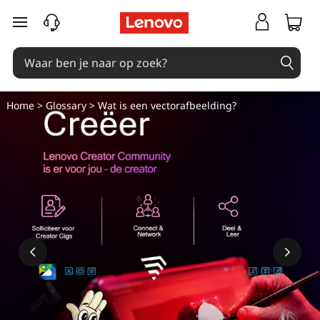
W
Ga naar de hoofdinhoud
a
t
i
Home
>
Glossary
> Wat is een vectorafbeelding?
s
v
e
c
t
o