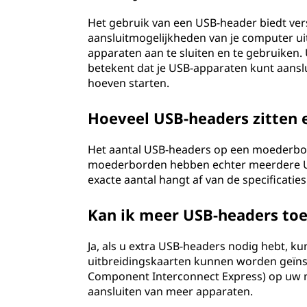
i
Het gebruik van een USB-header biedt versc
a
aansluitmogelijkheden van je computer ui
apparaten aan te sluiten en te gebruiken
l
betekent dat je USB-apparaten kunt aansl
hoeven starten.
B
Hoeveel USB-headers zitten
u
s
Het aantal USB-headers op een moederbor
moederborden hebben echter meerdere USB
)
exacte aantal hangt af van de specificati
?
Kan ik meer USB-headers to
Ja, als u extra USB-headers nodig hebt, k
uitbreidingskaarten kunnen worden geïnsta
Component Interconnect Express) op uw 
aansluiten van meer apparaten.