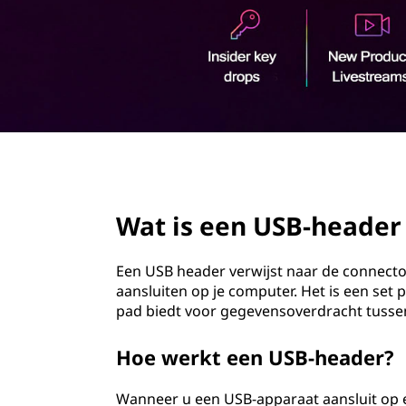
B
o
-
u
d
h
e
a
page hero 2/3
d
Wat is een USB-header 
e
r
Een USB header verwijst naar de connec
aansluiten op je computer. Het is een set
(
pad biedt voor gegevensoverdracht tuss
U
Hoe werkt een USB-header?
n
Wanneer u een USB-apparaat aansluit op 