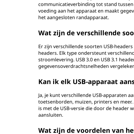
communicatieverbinding tot stand tussen
i
voeding aan het apparaat en maakt gege
het aangesloten randapparaat.
v
e
Wat zijn de verschillende so
r
Er zijn verschillende soorten USB-headers
headers. Elk type ondersteunt verschill
s
stroomlevering. USB 3.0 en USB 3.1 heade
gegevensoverdrachtsnelheden vergeleken
a
Kan ik elk USB-apparaat aan
l
Ja, je kunt verschillende USB-apparaten aa
S
toetsenborden, muizen, printers en meer. 
e
is met de USB-versie die door de header 
aansluiten.
r
Wat zijn de voordelen van h