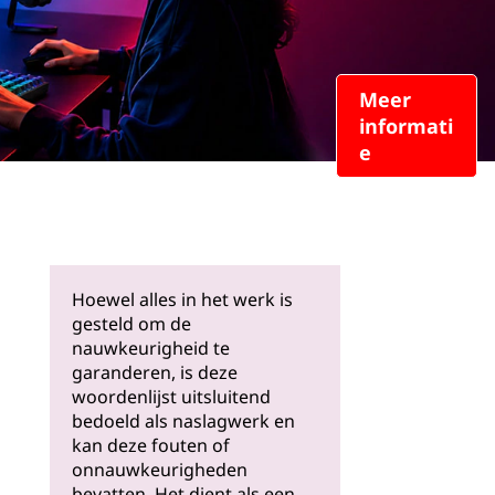
Meer
informati
e
Hoewel alles in het werk is
gesteld om de
nauwkeurigheid te
garanderen, is deze
woordenlijst uitsluitend
bedoeld als naslagwerk en
kan deze fouten of
onnauwkeurigheden
bevatten. Het dient als een