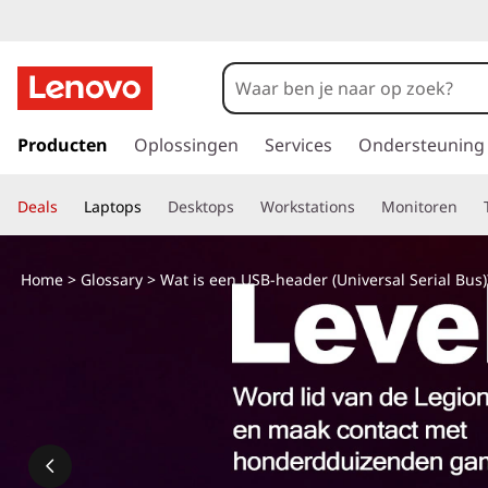
W
a
t
G
a
Producten
Oplossingen
Services
Ondersteuning
i
n
a
s
Deals
Laptops
Desktops
Workstations
Monitoren
a
r
e
d
Home
>
Glossary
> Wat is een USB-header (Universal Serial Bus)
e
e
h
o
n
o
f
U
d
i
S
n
h