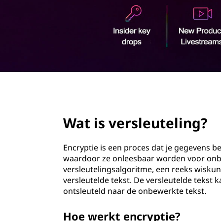
o
u
d
page hero 2/3
Wat is versleuteling?
Encryptie is een proces dat je gegevens 
waardoor ze onleesbaar worden voor onb
versleutelingsalgoritme, een reeks wiskun
versleutelde tekst. De versleutelde tekst 
ontsleuteld naar de onbewerkte tekst.
Hoe werkt encryptie?