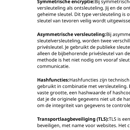
Symmetrische encryptie:
Bij symmetrisch
versleuteling als ontsleuteling. Jij en de
geheime sleutel. Dit type versleuteling is 
sleutel van tevoren veilig wordt uitgewisse
Asymmetrische versleuteling:
Bij asymme
sleutelversleuteling, worden twee verschil
privésleutel. Je gebruikt de publieke sleu
alleen de bijbehorende privésleutel van d
methode is het niet nodig om vooraf sleute
communicatie.
Hashfuncties:
Hashfuncties zijn technisc
gebruikt in combinatie met versleuteling.
vaste grootte, een hashwaarde of hashco
dat je de originele gegevens niet uit de 
om de integriteit van gegevens te control
Transportlaagbeveiliging (TLS):
TLS is ee
beveiligen, met name voor websites. Het 