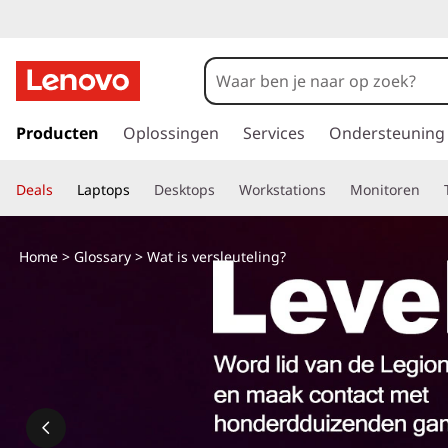
G
a
Producten
Oplossingen
Services
Ondersteuning
n
a
Deals
Laptops
Desktops
Workstations
Monitoren
a
r
d
Home
>
Glossary
> Wat is versleuteling?
e
h
o
o
f
d
i
n
h