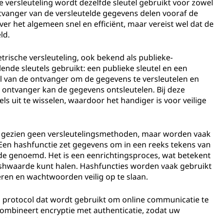
e versleuteling wordt dezelfde sleutel gebruikt voor zowel
 ontvanger van de versleutelde gegevens delen vooraf de
over het algemeen snel en efficiënt, maar vereist wel dat de
ld.
trische versleuteling, ook bekend als publieke-
lende sleutels gebruikt: een publieke sleutel en een
tel van de ontvanger om de gegevens te versleutelen en
e ontvanger kan de gegevens ontsleutelen. Bij deze
ls uit te wisselen, waardoor het handiger is voor veilige
h gezien geen versleutelingsmethoden, maar worden vaak
 Een hashfunctie zet gegevens om in een reeks tekens van
de genoemd. Het is een eenrichtingsproces, wat betekent
hashwaarde kunt halen. Hashfuncties worden vaak gebruikt
eren en wachtwoorden veilig op te slaan.
n protocol dat wordt gebruikt om online communicatie te
combineert encryptie met authenticatie, zodat uw