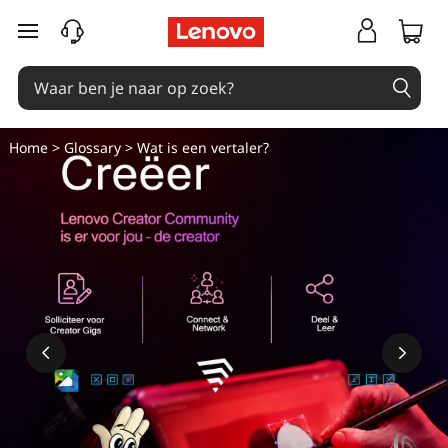
W
Ga naar de hoofdinhoud
a
t
i
Home
>
Glossary
> Wat is een vertaler?
s
e
e
n
v
e