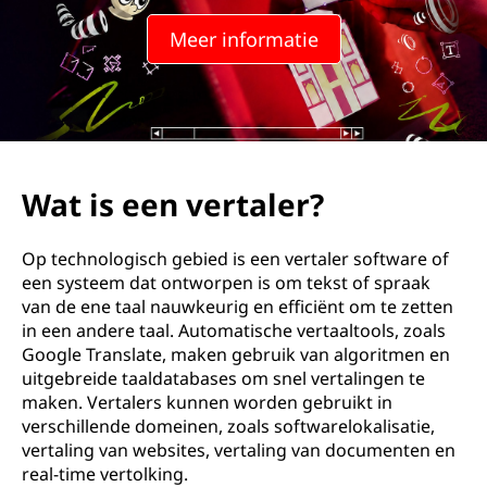
r
Meer informatie
t
a
l
e
Wat is een vertaler?
r
Op technologisch gebied is een vertaler software of
?
een systeem dat ontworpen is om tekst of spraak
van de ene taal nauwkeurig en efficiënt om te zetten
in een andere taal. Automatische vertaaltools, zoals
Google Translate, maken gebruik van algoritmen en
uitgebreide taaldatabases om snel vertalingen te
maken. Vertalers kunnen worden gebruikt in
verschillende domeinen, zoals softwarelokalisatie,
vertaling van websites, vertaling van documenten en
real-time vertolking.