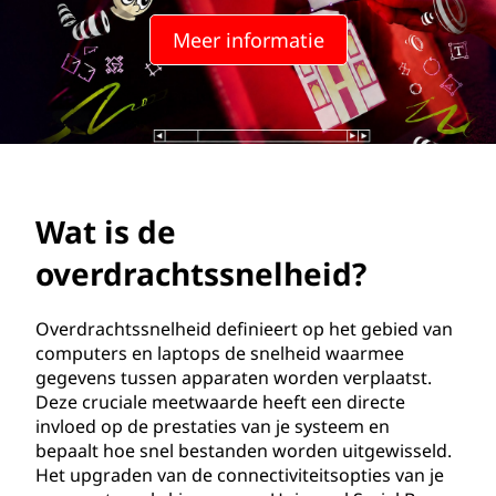
r
Meer informatie
d
r
a
c
Wat is de
h
overdrachtssnelheid?
t
s
Overdrachtssnelheid definieert op het gebied van
computers en laptops de snelheid waarmee
s
gegevens tussen apparaten worden verplaatst.
Deze cruciale meetwaarde heeft een directe
n
invloed op de prestaties van je systeem en
bepaalt hoe snel bestanden worden uitgewisseld.
e
Het upgraden van de connectiviteitsopties van je