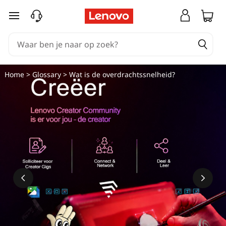
W
Ga naar de hoofdinhoud
a
t
i
Home
>
Glossary
> Wat is de overdrachtssnelheid?
s
d
e
o
v
e