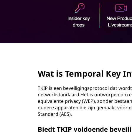
o
u
d
page hero 2/3
Wat is Temporal Key In
TKIP is een beveiligingsprotocol dat wordt
netwerkstandaard.Het is ontworpen om een
equivalente privacy (WEP), zonder bestaan
oudere apparaten die zijn gemaakt vóór d
Standard (AES).
Biedt TKIP voldoende beveil