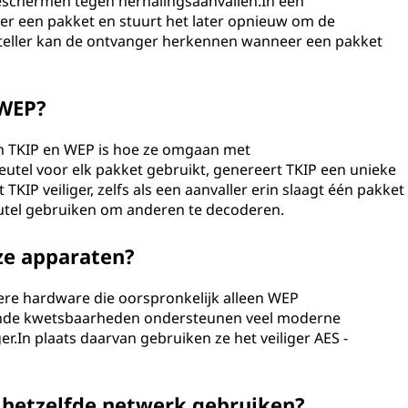
beschermen tegen herhalingsaanvallen.In een
er een pakket en stuurt het later opnieuw om de
teller kan de ontvanger herkennen wanneer een pakket
 WEP?
sen TKIP en WEP is hoe ze omgaan met
utel voor elk pakket gebruikt, genereert TKIP een unieke
TKIP veiliger, zelfs als een aanvaller erin slaagt één pakket
eutel gebruiken om anderen te decoderen.
ze apparaten?
re hardware die oorspronkelijk alleen WEP
kende kwetsbaarheden ondersteunen veel moderne
r.In plaats daarvan gebruiken ze het veiliger AES -
p hetzelfde netwerk gebruiken?