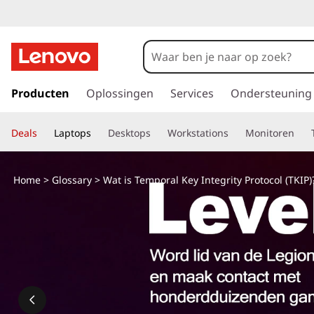
G
a
Producten
Oplossingen
Services
Ondersteuning
n
a
Deals
Laptops
Desktops
Workstations
Monitoren
a
r
d
Home
>
Glossary
> Wat is Temporal Key Integrity Protocol (TKIP)
e
h
o
o
f
d
i
n
h