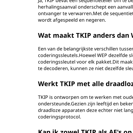
Ja, TKIP bevat een sequentieteller om te 
herhalingsaanval onderschept een aanvall
ontvanger te verwarren.Met de sequentie
wordt afgespeeld en negeren.
Wat maakt TKIP anders dan
Een van de belangrijkste verschillen tus
coderingssleutels.Hoewel WEP dezelfde sle
coderingssleutel voor elk pakket.Dit maakt 
te decoderen, kunnen ze niet dezelfde sl
Werkt TKIP met alle draadlo
TKIP is ontworpen om te werken met oude
ondersteunde.Gezien zijn leeftijd en be
draadloze apparaten deze echter niet lange
coderingsprotocol.
Kan ik zowel TKIP als AE's o