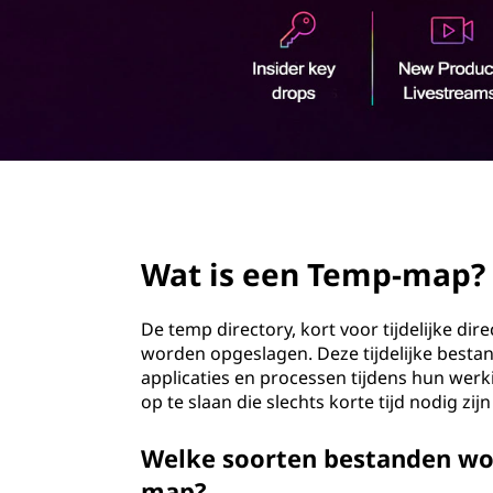
m
o
p
u
d
-
m
a
page hero 2/3
p
Wat is een Temp-map?
?
De temp directory, kort voor tijdelijke di
worden opgeslagen. Deze tijdelijke best
applicaties en processen tijdens hun wer
op te slaan die slechts korte tijd nodig zi
Welke soorten bestanden wor
map?