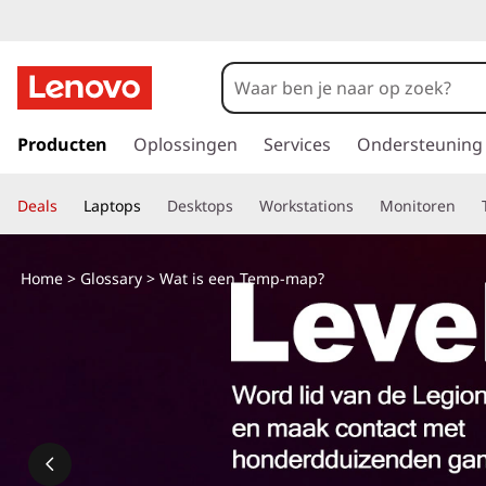
W
a
t
G
a
Producten
Oplossingen
Services
Ondersteuning
i
n
a
s
Deals
Laptops
Desktops
Workstations
Monitoren
a
r
e
d
Home
>
Glossary
> Wat is een Temp-map?
e
e
h
o
n
o
f
T
d
i
e
n
h