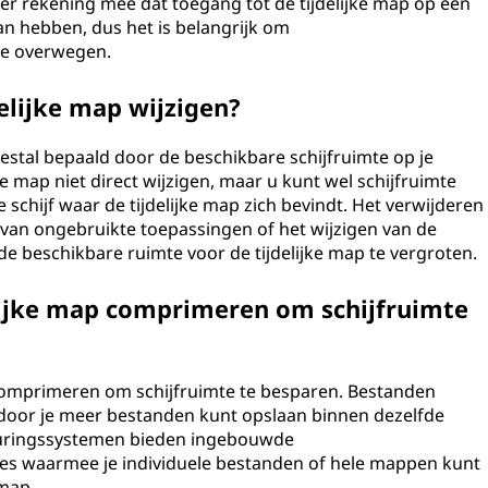
er rekening mee dat toegang tot de tijdelijke map op een
an hebben, dus het is belangrijk om
 te overwegen.
delijke map wijzigen?
estal bepaald door de beschikbare schijfruimte op je
ke map niet direct wijzigen, maar u kunt wel schijfruimte
schijf waar de tijdelijke map zich bevindt. Het verwijderen
van ongebruikte toepassingen of het wijzigen van de
de beschikbare ruimte voor de tijdelijke map te vergroten.
elijke map comprimeren om schijfruimte
p comprimeren om schijfruimte te besparen. Bestanden
door je meer bestanden kunt opslaan binnen dezelfde
turingssystemen bieden ingebouwde
s waarmee je individuele bestanden of hele mappen kunt
 map.