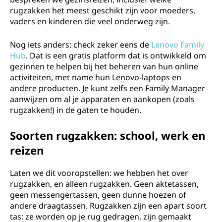
g
rugzakken het meest geschikt zijn voor moeders,
e
vaders en kinderen die veel onderweg zijn.
z
Nog iets anders: check zeker eens de
Lenovo Family
Hub
. Dat is een gratis platform dat is ontwikkeld om
i
gezinnen te helpen bij het beheren van hun online
activiteiten, met name hun Lenovo-laptops en
n
andere producten. Je kunt zelfs een Family Manager
aanwijzen om al je apparaten en aankopen (zoals
n
rugzakken!) in de gaten te houden.
e
Soorten rugzakken: school, werk en
reizen
n
Laten we dit vooropstellen: we hebben het over
rugzakken, en alleen rugzakken. Geen aktetassen,
geen messengertassen, geen dunne hoezen of
andere draagtassen. Rugzakken zijn een apart soort
tas: ze worden op je rug gedragen, zijn gemaakt