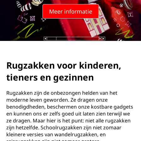
o
Meer informatie
o
r
k
i
Rugzakken voor kinderen,
n
tieners en gezinnen
d
e
Rugzakken zijn de onbezongen helden van het
moderne leven geworden. Ze dragen onze
r
benodigdheden, beschermen onze kostbare gadgets
en kunnen ons er zelfs goed uit laten zien terwijl we
e
ze dragen. Maar hier is het punt: niet alle rugzakken
zijn hetzelfde. Schoolrugzakken zijn niet zomaar
n
kleinere versies van wandelrugzakken, en