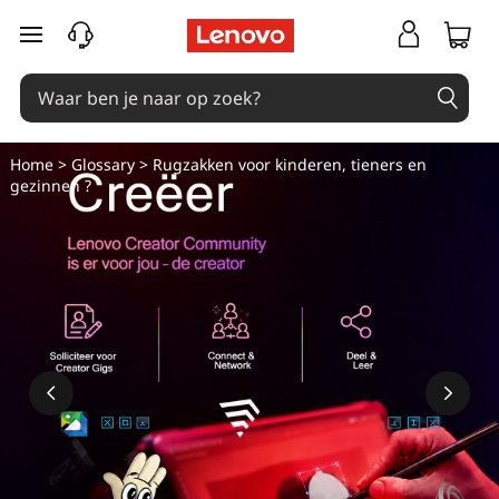
R
Ga naar de hoofdinhoud
u
g
z
Home
>
Glossary
> Rugzakken voor kinderen, tieners en
gezinnen ?
a
k
k
e
n
v