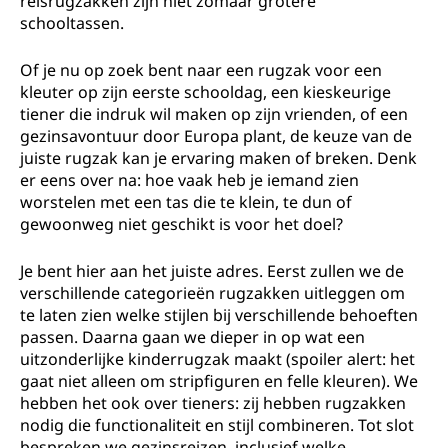
reisrugzakken zijn niet zomaar grotere
,
schooltassen.
t
Of je nu op zoek bent naar een rugzak voor een
kleuter op zijn eerste schooldag, een kieskeurige
i
tiener die indruk wil maken op zijn vrienden, of een
gezinsavontuur door Europa plant, de keuze van de
e
juiste rugzak kan je ervaring maken of breken. Denk
er eens over na: hoe vaak heb je iemand zien
n
worstelen met een tas die te klein, te dun of
gewoonweg niet geschikt is voor het doel?
e
Je bent hier aan het juiste adres. Eerst zullen we de
r
verschillende categorieën rugzakken uitleggen om
te laten zien welke stijlen bij verschillende behoeften
s
passen. Daarna gaan we dieper in op wat een
uitzonderlijke kinderrugzak maakt (spoiler alert: het
e
gaat niet alleen om stripfiguren en felle kleuren). We
hebben het ook over tieners: zij hebben rugzakken
n
nodig die functionaliteit en stijl combineren. Tot slot
bespreken we gezinsreizen, inclusief welke