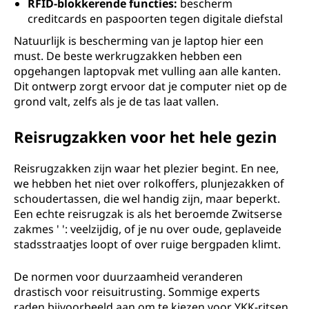
RFID-blokkerende functies:
bescherm
creditcards en paspoorten tegen digitale diefstal
Natuurlijk is bescherming van je laptop hier een
must. De beste werkrugzakken hebben een
opgehangen laptopvak met vulling aan alle kanten.
Dit ontwerp zorgt ervoor dat je computer niet op de
grond valt, zelfs als je de tas laat vallen.
Reisrugzakken voor het hele gezin
Reisrugzakken zijn waar het plezier begint. En nee,
we hebben het niet over rolkoffers, plunjezakken of
schoudertassen, die wel handig zijn, maar beperkt.
Een echte reisrugzak is als het beroemde Zwitserse
zakmes ' ': veelzijdig, of je nu over oude, geplaveide
stadsstraatjes loopt of over ruige bergpaden klimt.
De normen voor duurzaamheid veranderen
drastisch voor reisuitrusting. Sommige experts
raden bijvoorbeeld aan om te kiezen voor YKK-ritsen,