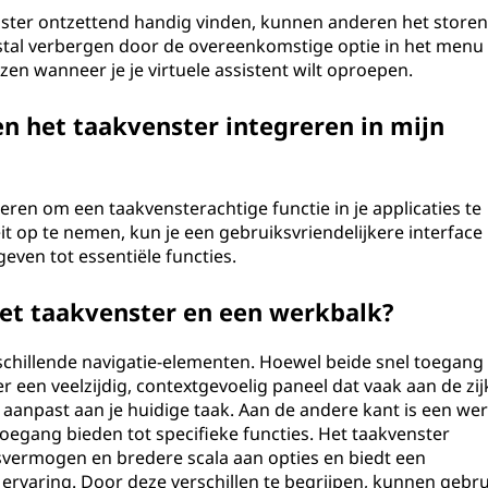
nster ontzettend handig vinden, kunnen anderen het store
eestal verbergen door de overeenkomstige optie in het menu
zen wanneer je je virtuele assistent wilt oproepen.
n het taakvenster integreren in mijn
en om een taakvensterachtige functie in je applicaties te
t op te nemen, kun je een gebruiksvriendelijkere interface
even tot essentiële functies.
 het taakvenster en een werkbalk?
schillende navigatie-elementen. Hoewel beide snel toegang
r een veelzijdig, contextgevoelig paneel dat vaak aan de zij
 aanpast aan je huidige taak. Aan de andere kant is een we
toegang bieden tot specifieke functies. Het taakvenster
svermogen en bredere scala aan opties en biedt een
 ervaring. Door deze verschillen te begrijpen, kunnen gebr