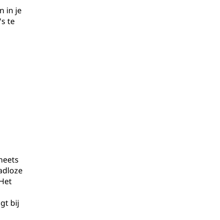
 in je
s te
heets
adloze
 Het
t bij