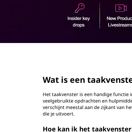
a
o
k
u
d
v
e
n
page hero 2/3
s
t
Wat is een taakvenst
e
Het taakvenster is een handige functie 
r
veelgebruikte opdrachten en hulpmidde
verschijnt meestal aan de zijkant van he
?
die je uitvoert.
Hoe kan ik het taakvenste