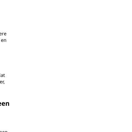
ere
 en
dat
er,
een