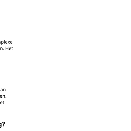
mplexe
n. Het
aan
en.
et
g?