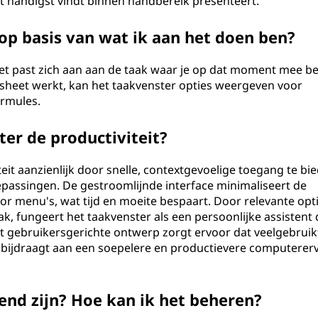
 het handigst vindt binnen handbereik presenteert.
op basis van wat ik aan het doen ben?
 Het past zich aan aan de taak waar je op dat moment mee be
dsheet werkt, kan het taakvenster opties weergeven voor
ormules.
er de productiviteit?
eit aanzienlijk door snelle, contextgevoelige toegang te bi
epassingen. De gestroomlijnde interface minimaliseert de
r menu's, wat tijd en moeite bespaart. Door relevante opti
k, fungeert het taakvenster als een persoonlijke assistent 
Dit gebruikersgerichte ontwerp zorgt ervoor dat veelgebruik
t bijdraagt aan een soepelere en productievere computerer
end zijn? Hoe kan ik het beheren?