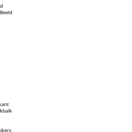
nd
 Beeld
kant
rkbalk
uikers