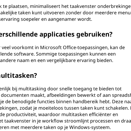
 te plaatsen, minimaliseert het taakvenster onderbrekingen
zakelijke taken kunt uitvoeren zonder door meerdere menu'
servaring soepeler en aangenamer wordt.
erschillende applicaties gebruiken?
 veel voorkomt in Microsoft Office-toepassingen, kan de
hillende software. Sommige toepassingen kunnen een
 andere naam en een vergelijkbare ervaring bieden.
multitasken?
lijk bij multitasking door snelle toegang te bieden tot
nu documenten maakt, afbeeldingen bewerkt of aan spreads
t je de benodigde functies binnen handbereik hebt. Deze na
ekingen, zodat je moeiteloos tussen taken kunt schakelen.
e productiviteit, waardoor multitasken efficiënter en
 taakvenster in je workflow stroomlijnt processen en draag
gleren met meerdere taken op je Windows-systeem.