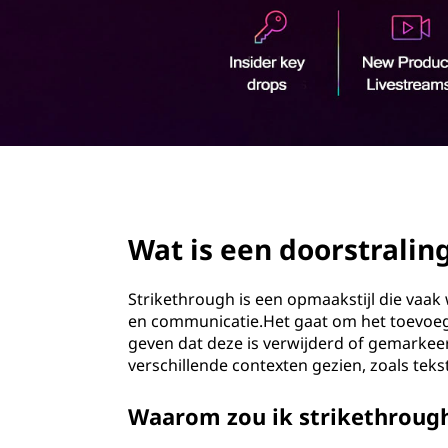
o
u
d
page hero 2/3
Wat is een doorstralin
Strikethrough is een opmaakstijl die vaa
en communicatie.Het gaat om het toevoege
geven dat deze is verwijderd of gemarkeerd 
verschillende contexten gezien, zoals tek
Waarom zou ik strikethroug