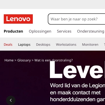
G
a
Producten
Oplossingen
Services
Ondersteuning
n
a
Deals
Laptops
Desktops
Workstations
Monitoren
a
r
d
Home
>
Glossary
> Wat is een doorstraling?
e
h
o
o
f
d
i
n
h