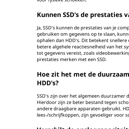
S
Kunnen SSD's de prestaties 
S
Ja, SSD's kunnen de prestaties van je co
D
gebruiken om gegevens op te slaan, kunnen
ophalen dan HDD's. Dit betekent snellere 
)
betere algehele reactiesnelheid van het sy
tot gegevens vereist, zoals videobewerking
v
prestaties merken met een SSD.
s
Hoe zit het met de duurzaamh
h
HDD's?
a
SSD's zijn over het algemeen duurzamer
Hierdoor zijn ze beter bestand tegen schok
r
andere draagbare apparaten gebruikt. HD
lees-/schrijfkoppen, zijn gevoeliger voor s
d