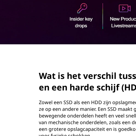
s
o
t
u
d
a
t
e
page hero 2/3
d
Wat is het verschil tus
r
en een harde schijf (H
i
v
Zowel een SSD als een HDD zijn opslagmed
ze op een andere manier. Een SSD maakt g
e
bewegende onderdelen heeft en veel snel
van mechanische onderdelen, zoals een dra
(
een grotere opslagcapaciteit en is goedk
voor fysieke schokken.