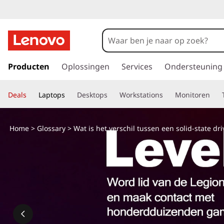
W
a
t
G
a
Producten
Oplossingen
Services
Ondersteuning
i
n
a
s
Deals
Laptops
Desktops
Workstations
Monitoren
a
r
s
d
Home
>
Glossary
> Wat is het verschil tussen een solid-state dr
e
o
h
o
l
o
f
i
d
i
d
n
h