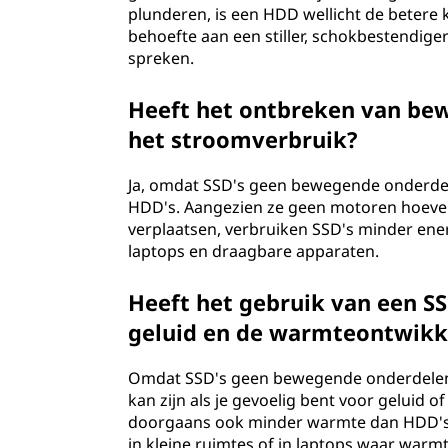
plunderen, is een HDD wellicht de betere
)
behoefte aan een stiller, schokbestendig
spreken.
?
Heeft het ontbreken van bew
het stroomverbruik?
Ja, omdat SSD's geen bewegende onderdel
HDD's. Aangezien ze geen motoren hoeven 
verplaatsen, verbruiken SSD's minder ener
laptops en draagbare apparaten.
Heeft het gebruik van een SS
geluid en de warmteontwikk
Omdat SSD's geen bewegende onderdelen 
kan zijn als je gevoelig bent voor geluid 
doorgaans ook minder warmte dan HDD's, 
in kleine ruimtes of in laptops waar warm