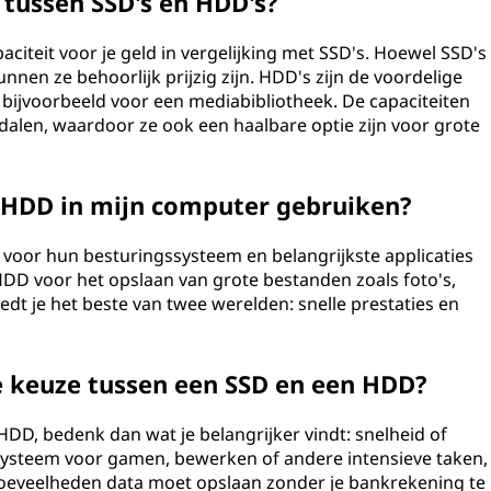
t tussen SSD's en HDD's?
citeit voor je geld in vergelijking met SSD's. Hoewel SSD's
unnen ze behoorlijk prijzig zijn. HDD's zijn de voordelige
, bijvoorbeeld voor een mediabibliotheek. De capaciteiten
dalen, waardoor ze ook een haalbare optie zijn voor grote
n HDD in mijn computer gebruiken?
voor hun besturingssysteem en belangrijkste applicaties
HDD voor het opslaan van grote bestanden zoals foto's,
edt je het beste van twee werelden: snelle prestaties en
de keuze tussen een SSD en een HDD?
HDD, bedenk dan wat je belangrijker vindt: snelheid of
snel systeem voor gamen, bewerken of andere intensieve taken,
 hoeveelheden data moet opslaan zonder je bankrekening te