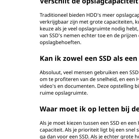
Verschilt de opslagcapacitei
e
s
Traditioneel bieden HDD's meer opslagcapa
verkrijgbaar zijn met grote capaciteiten, k
c
keuze als je veel opslagruimte nodig hebt
van SSD's nemen echter toe en de prijzen 
h
opslagbehoeften.
i
Kan ik zowel een SSD als ee
j
Absoluut, veel mensen gebruiken een SSD 
om te profiteren van de snelheid, en een 
f
video's en documenten. Deze opstelling bi
ruime opslagruimte.
(
H
Waar moet ik op letten bij 
D
Als je moet kiezen tussen een SSD en een 
capaciteit. Als je prioriteit ligt bij een 
D
ga dan voor een SSD. Als je echter grote