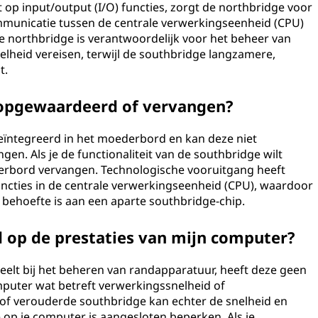
t op input/output (I/O) functies, zorgt de northbridge voor
municatie tussen de centrale verwerkingseenheid (CPU)
 northbridge is verantwoordelijk voor het beheer van
lheid vereisen, terwijl de southbridge langzamere,
t.
opgewaardeerd of vervangen?
geïntegreerd in het moederbord en kan deze niet
en. Als je de functionaliteit van de southbridge wilt
erbord vervangen. Technologische vooruitgang heeft
functies in de centrale verwerkingseenheid (CPU), waardoor
ehoefte is aan een aparte southbridge-chip.
d op de prestaties van mijn computer?
eelt bij het beheren van randapparatuur, heeft deze geen
omputer wat betreft verwerkingssnelheid of
f verouderde southbridge kan echter de snelheid en
op je computer is aangesloten beperken. Als je