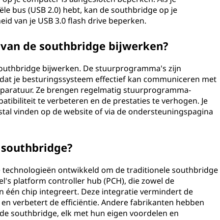
ële bus (USB 2.0) hebt, kan de southbridge op je
d van je USB 3.0 flash drive beperken.
van de southbridge bijwerken?
southbridge bijwerken. De stuurprogramma's zijn
at je besturingssysteem effectief kan communiceren met
pparatuur. Ze brengen regelmatig stuurprogramma-
tibiliteit te verbeteren en de prestaties te verhogen. Je
al vinden op de website of via de ondersteuningspagina
e southbridge?
eve technologieën ontwikkeld om de traditionele southbridge
el's platform controller hub (PCH), die zowel de
n één chip integreert. Deze integratie vermindert de
n verbetert de efficiëntie. Andere fabrikanten hebben
 de southbridge, elk met hun eigen voordelen en