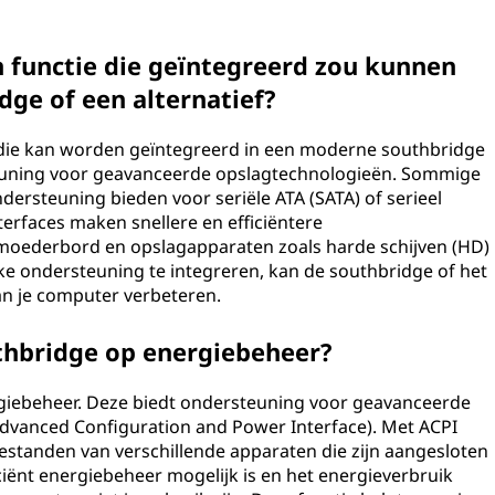
n functie die geïntegreerd zou kunnen
dge of een alternatief?
 die kan worden geïntegreerd in een moderne southbridge
steuning voor geavanceerde opslagtechnologieën. Sommige
ersteuning bieden voor seriële ATA (SATA) of serieel
terfaces maken snellere en efficiëntere
moederbord en opslagapparaten zoals harde schijven (HD)
ijke ondersteuning te integreren, kan de southbridge of het
van je computer verbeteren.
uthbridge op energiebeheer?
rgiebeheer. Deze biedt ondersteuning voor geavanceerde
Advanced Configuration and Power Interface). Met ACPI
standen van verschillende apparaten die zijn aangesloten
iënt energiebeheer mogelijk is en het energieverbruik