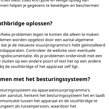
ies biedt zoals encryptie en veilige opslag van
kunnen helpen je gegevens te beveiligen en beschermen
uthbridge oplossen?
cifieke problemen tegen te komen die alleen te maken
lemen worden opgelost door een aantal algemene
r dat je de nieuwste stuurprogramma's hebt geïnstalleerd
andapparaten. Controleer de website voor eventuele
gsdocumentatie. Als je problemen ondervindt met een
e sluiten op een andere poort of test het op een andere
j de southbridge of het apparaat zelf ligt.
amen met het besturingssysteem?
sturingssysteem via apparaatstuurprogramma's.
er aansluit, herkent het besturingssysteem het en laadt
municatie tussen het apparaat en de southbridge te
ungeert als tussenpersoon, waardoor het