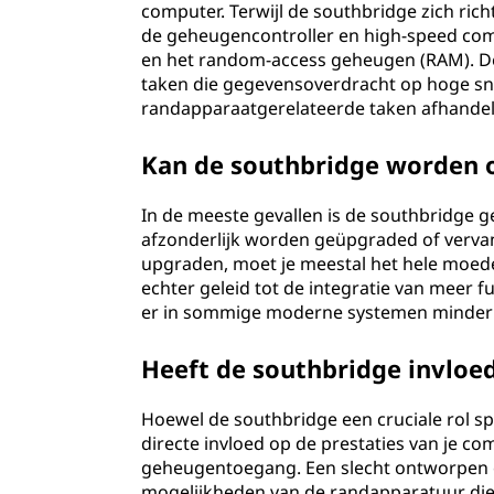
computer. Terwijl de southbridge zich rich
de geheugencontroller en high-speed com
en het random-access geheugen (RAM). De
taken die gegevensoverdracht op hoge sne
randapparaatgerelateerde taken afhandel
Kan de southbridge worden 
In de meeste gevallen is de southbridge 
afzonderlijk worden geüpgraded of vervang
upgraden, moet je meestal het hele moed
echter geleid tot de integratie van meer 
er in sommige moderne systemen minder b
Heeft de southbridge invloe
Hoewel de southbridge een cruciale rol sp
directe invloed op de prestaties van je c
geheugentoegang. Een slecht ontworpen o
mogelijkheden van de randapparatuur die 