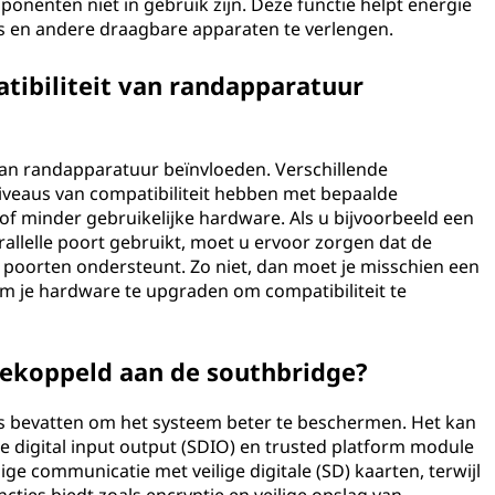
enten niet in gebruik zijn. Deze functie helpt energie
ps en andere draagbare apparaten te verlengen.
tibiliteit van randapparatuur
 van randapparatuur beïnvloeden. Verschillende
iveaus van compatibiliteit hebben met bepaalde
of minder gebruikelijke hardware. Als u bijvoorbeeld een
rallelle poort gebruikt, moet u ervoor zorgen dat de
poorten ondersteunt. Zo niet, dan moet je misschien een
m je hardware te upgraden om compatibiliteit te
 gekoppeld aan de southbridge?
ies bevatten om het systeem beter te beschermen. Het kan
re digital input output (SDIO) en trusted platform module
ge communicatie met veilige digitale (SD) kaarten, terwijl