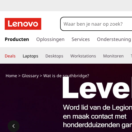
W
a
t
G
a
Producten
Oplossingen
Services
Ondersteuning
i
n
a
s
Deals
Laptops
Desktops
Workstations
Monitoren
a
r
d
d
Home
>
Glossary
> Wat is de southbridge?
e
e
h
o
s
o
f
o
d
i
u
n
h