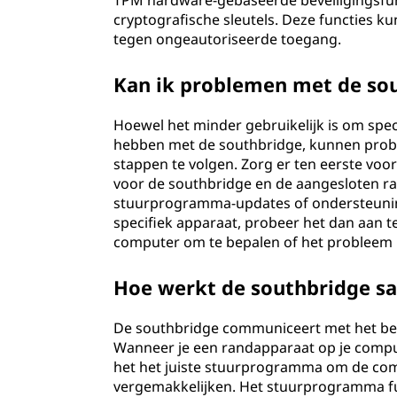
TPM hardware-gebaseerde beveiligingsfunct
cryptografische sleutels. Deze functies 
tegen ongeautoriseerde toegang.
Kan ik problemen met de so
Hoewel het minder gebruikelijk is om spe
hebben met de southbridge, kunnen prob
stappen te volgen. Zorg er ten eerste voo
voor de southbridge en de aangesloten r
stuurprogramma-updates of ondersteunin
specifiek apparaat, probeer het dan aan t
computer om te bepalen of het probleem bi
Hoe werkt de southbridge s
De southbridge communiceert met het be
Wanneer je een randapparaat op je comput
het het juiste stuurprogramma om de com
vergemakkelijken. Het stuurprogramma f