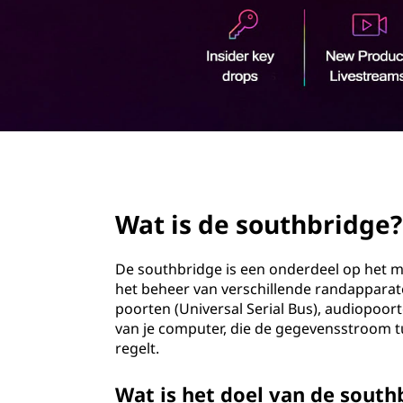
t
o
h
u
d
b
r
i
page hero 2/3
d
Wat is de southbridge?
g
e
De southbridge is een onderdeel op het m
het beheer van verschillende randapparat
?
poorten (Universal Serial Bus), audiopoort
van je computer, die de gegevensstroom 
regelt.
Wat is het doel van de south