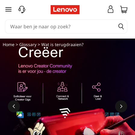
W
Ga naar de hoofdinhoud
a
t
i
Home
>
Glossary
> Wat is terugdraaien?
s
R
o
l
l
b