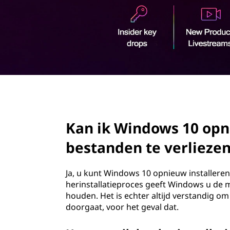
o
u
d
page hero 2/3
Kan ik Windows 10 opn
bestanden te verlieze
Ja, u kunt Windows 10 opnieuw installeren
herinstallatieproces geeft Windows u de 
houden. Het is echter altijd verstandig 
doorgaat, voor het geval dat.