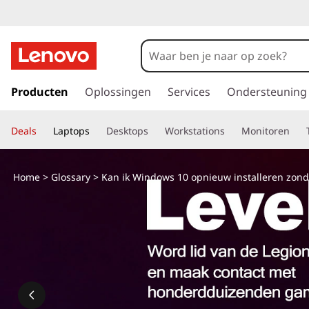
G
a
Producten
Oplossingen
Services
Ondersteuning
n
a
Deals
Laptops
Desktops
Workstations
Monitoren
a
r
d
Home
>
Glossary
> Kan ik Windows 10 opnieuw installeren zond
e
h
o
o
f
d
i
n
h