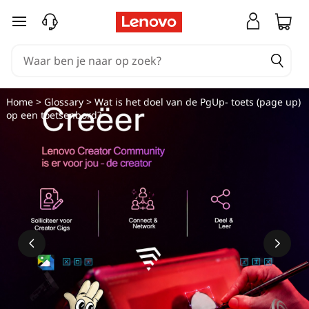
Ga naar de hoofdinhoud
Home
>
Glossary
> Wat is het doel van de PgUp- toets (page up)
op een toetsenbord?