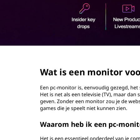
o
u
d
page hero 2/3
Wat is een monitor voo
Een pc-monitor is, eenvoudig gezegd, het 
Het is net als een televisie (TV), maar d
geven. Zonder een monitor zou je de webs
games die je speelt niet kunnen zien.
Waarom heb ik een pc-monit
Het is een essentieel onderdeel van je com