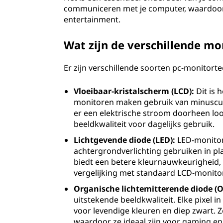
communiceren met je computer, waardoor h
entertainment.
Wat zijn de verschillende mo
Er zijn verschillende soorten pc-monitort
Vloeibaar-kristalscherm (LCD):
Dit is 
monitoren maken gebruik van minuscule
er een elektrische stroom doorheen loo
beeldkwaliteit voor dagelijks gebruik.
Lichtgevende diode (LED):
LED-monitor
achtergrondverlichting gebruiken in pl
biedt een betere kleurnauwkeurigheid
vergelijking met standaard LCD-monito
Organische lichtemitterende diode (O
uitstekende beeldkwaliteit. Elke pixel i
voor levendige kleuren en diep zwart. Z
waardoor ze ideaal zijn voor gaming en