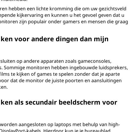
en hebben een lichte kromming die om uw gezichtsveld
epende kijkervaring en kunnen u het gevoel geven dat u
onitoren zijn populair onder gamers en mensen die graag
iken voor andere dingen dan mijn
aansluiten op andere apparaten zoals gameconsoles,
s. Sommige monitoren hebben ingebouwde luidsprekers,
ilms te kijken of games te spelen zonder dat je aparte
oor dat de monitor de juiste poorten en aansluitingen
ken.
iken als secundair beeldscherm voor
 worden aangesloten op laptops met behulp van high-
 DisplayPort-kabels. Hierdoor kun je je bureaublad