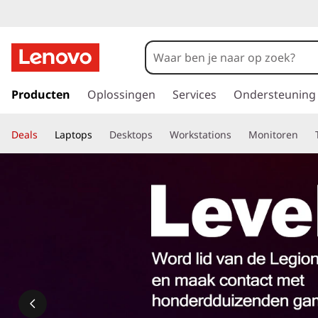
G
a
Producten
Oplossingen
Services
Ondersteuning
n
a
Deals
Laptops
Desktops
Workstations
Monitoren
a
r
d
e
h
o
o
f
d
i
n
h