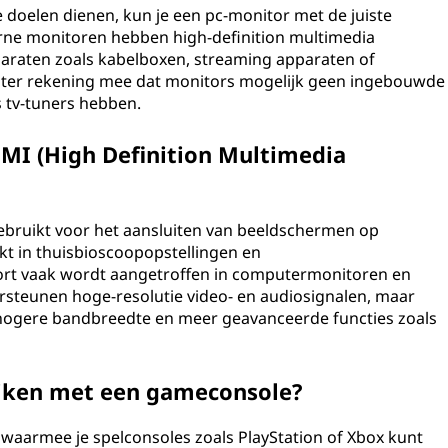
 doelen dienen, kun je een pc-monitor met de juiste
erne monitoren hebben high-definition multimedia
araten zoals kabelboxen, streaming apparaten of
chter rekening mee dat monitors mogelijk geen ingebouwde
s tv-tuners hebben.
DMI (High Definition Multimedia
ebruikt voor het aansluiten van beeldschermen op
t in thuisbioscoopopstellingen en
Port vaak wordt aangetroffen in computermonitoren en
steunen hoge-resolutie video- en audiosignalen, maar
 hogere bandbreedte en meer geavanceerde functies zoals
uiken met een gameconsole?
aarmee je spelconsoles zoals PlayStation of Xbox kunt