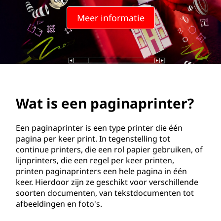
g
Meer informatie
i
n
a
p
Wat is een paginaprinter?
r
i
Een paginaprinter is een type printer die één
pagina per keer print. In tegenstelling tot
n
continue printers, die een rol papier gebruiken, of
lijnprinters, die een regel per keer printen,
t
printen paginaprinters een hele pagina in één
keer. Hierdoor zijn ze geschikt voor verschillende
e
soorten documenten, van tekstdocumenten tot
afbeeldingen en foto's.
r