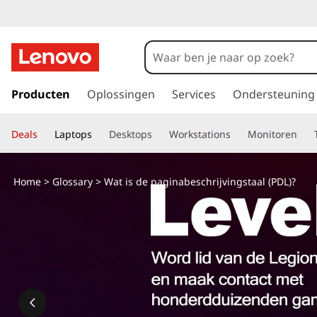
W
a
t
G
a
Producten
Oplossingen
Services
Ondersteuning
i
n
a
s
Deals
Laptops
Desktops
Workstations
Monitoren
a
r
d
d
Home
>
Glossary
> Wat is de paginabeschrijvingstaal (PDL)?
e
e
h
o
p
o
f
a
d
i
g
n
h