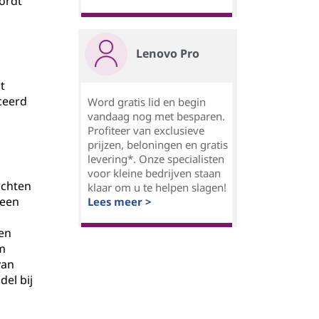
ordt
Lenovo Pro
t
ceerd
Word gratis lid en begin
vandaag nog met besparen.
Profiteer van exclusieve
prijzen, beloningen en gratis
levering*. Onze specialisten
voor kleine bedrijven staan
achten
klaar om u te helpen slagen!
 een
Lees meer >
 en
m
van
el bij