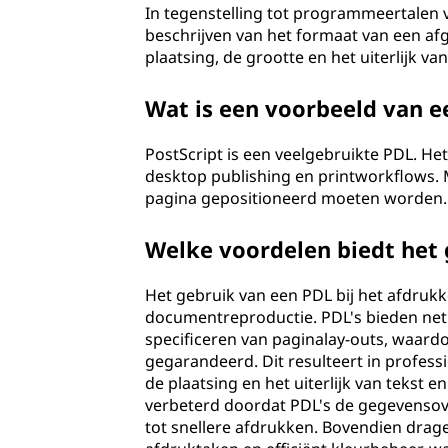
In tegenstelling tot programmeertalen v
v
beschrijven van het formaat van een afg
plaatsing, de grootte en het uiterlijk v
i
n
Wat is een voorbeeld van e
g
PostScript is een veelgebruikte PDL. Het 
desktop publishing en printworkflows. 
s
pagina gepositioneerd moeten worden.
t
Welke voordelen biedt het 
a
Het gebruik van een PDL bij het afdrukk
documentreproductie. PDL's bieden net 
a
specificeren van paginalay-outs, waardo
gegarandeerd. Dit resulteert in profes
l
de plaatsing en het uiterlijk van tekst 
(
verbeterd doordat PDL's de gegevensove
tot snellere afdrukken. Bovendien drag