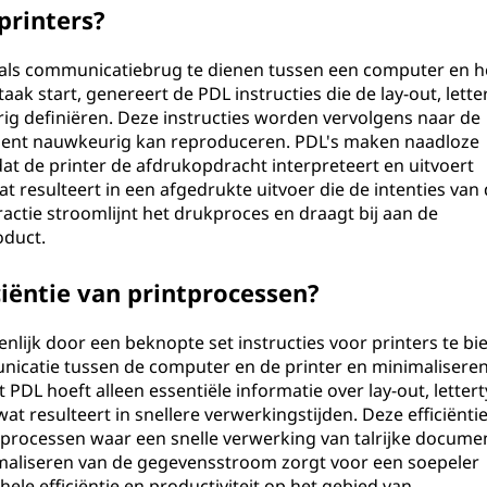
rinters?
als communicatiebrug te dienen tussen een computer en h
ak start, genereert de PDL instructies die de lay-out, lett
g definiëren. Deze instructies worden vervolgens naar de
ment nauwkeurig kan reproduceren. PDL's maken naadloze
at de printer de afdrukopdracht interpreteert en uitvoert
t resulteert in een afgedrukte uitvoer die de intenties van
ctie stroomlijnt het drukproces en draagt bij aan de
oduct.
ciëntie van printprocessen?
enlijk door een beknopte set instructies voor printers te bi
nicatie tussen de computer en de printer en minimalisere
PDL hoeft alleen essentiële informatie over lay-out, letter
 resulteert in snellere verwerkingstijden. Deze efficiëntie
ntprocessen waar een snelle verwerking van talrijke docume
ptimaliseren van de gegevensstroom zorgt voor een soepeler
ele efficiëntie en productiviteit op het gebied van