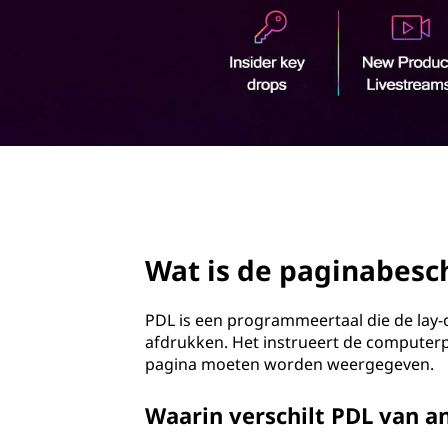
i
o
n
u
d
a
b
e
page hero 2/3
s
c
Wat is de paginabesch
h
PDL is een programmeertaal die de lay-o
r
afdrukken. Het instrueert de computerp
pagina moeten worden weergegeven.
i
Waarin verschilt PDL van 
j