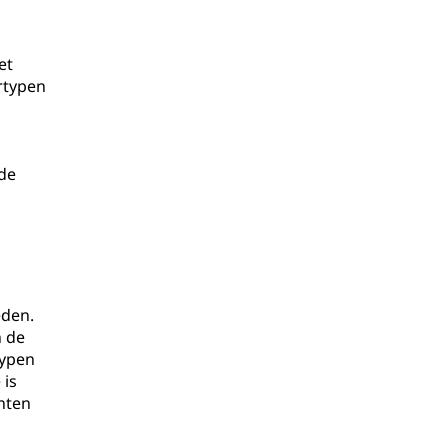
et
ertypen
 de
eden.
n de
typen
 is
nten