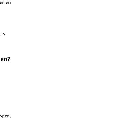
pen en
rs.
sen?
typen,