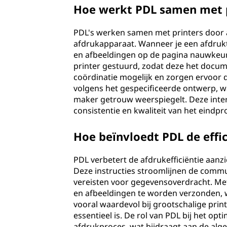
Hoe werkt PDL samen met p
PDL's werken samen met printers door 
afdrukapparaat. Wanneer je een afdrukta
en afbeeldingen op de pagina nauwkeuri
printer gestuurd, zodat deze het docu
coördinatie mogelijk en zorgen ervoor d
volgens het gespecificeerde ontwerp, wa
maker getrouw weerspiegelt. Deze intera
consistentie en kwaliteit van het eindpr
Hoe beïnvloedt PDL de effi
PDL verbetert de afdrukefficiëntie aanzi
Deze instructies stroomlijnen de commu
vereisten voor gegevensoverdracht. Met 
en afbeeldingen te worden verzonden, wat
vooral waardevol bij grootschalige pri
essentieel is. De rol van PDL bij het o
afdrukproces, wat bijdraagt aan de algeh