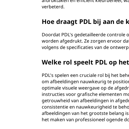
P
afdruktaken en efficiënt kleurbeheer, 
verbeterd.
D
Hoe draagt PDL bij aan de 
L
Doordat PDL's gedetailleerde controle 
)
worden afgedrukt. Ze zorgen ervoor d
volgens de specificaties van de ontwerp
?
Welke rol speelt PDL op he
PDL's spelen een cruciale rol bij het b
om afbeeldingen nauwkeurig te positione
optimale visuele weergave op de afged
instructies voor grafische elementen mo
getrouwheid van afbeeldingen in afge
consistentie en nauwkeurigheid te behou
afbeeldingen van het grootste belang is
het maken van professioneel ogende do