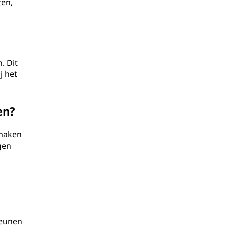
ten,
. Dit
j het
en?
 maken
gen
teunen