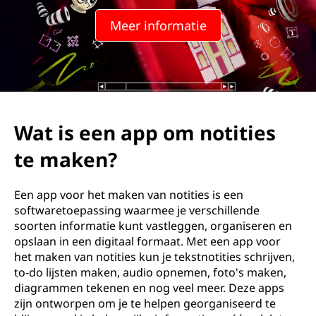
t
Meer informatie
i
t
i
e
Wat is een app om notities
s
te maken?
m
Een app voor het maken van notities is een
a
softwaretoepassing waarmee je verschillende
soorten informatie kunt vastleggen, organiseren en
k
opslaan in een digitaal formaat. Met een app voor
het maken van notities kun je tekstnotities schrijven,
e
to-do lijsten maken, audio opnemen, foto's maken,
diagrammen tekenen en nog veel meer. Deze apps
n
zijn ontworpen om je te helpen georganiseerd te