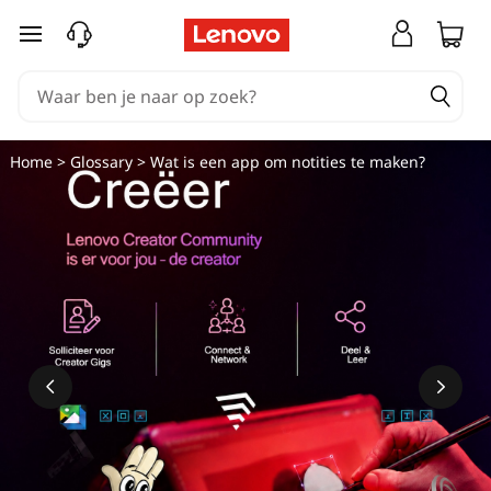
A
Ga naar de hoofdinhoud
p
p
s
Home
>
Glossary
> Wat is een app om notities te maken?
v
o
o
r
n
o