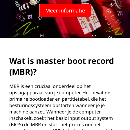
r
Meer informatie
b
o
o
t
Wat is master boot record
r
(MBR)?
e
c
MBR is een cruciaal onderdeel op het
opslagapparaat van je computer. Het bevat de
o
primaire bootloader en partitietabel, die het
besturingssysteem opstarten wanneer je je
r
machine aanzet. Wanneer je de computer
inschakelt, zoekt het basic input output system
d
(BIOS) de MBR en start het proces om het