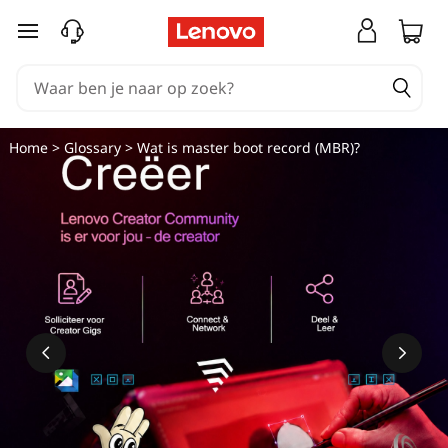
W
Ga naar de hoofdinhoud
a
t
i
Home
>
Glossary
> Wat is master boot record (MBR)?
s
m
a
s
t
e