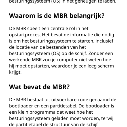
besturingssysteem (OS) in het geheugen te laden.
(
Waarom is de MBR belangrijk?
M
De MBR speelt een centrale rol in het
B
opstartproces. Het bevat de informatie die nodig
is om het besturingssysteem te starten, inclusief
R
de locatie van de bestanden van het
besturingssysteem (OS) op de schijf. Zonder een
)
werkende MBR zou je computer niet weten hoe
hij moet opstarten, waardoor je een leeg scherm
?
krijgt.
Wat bevat de MBR?
De MBR bestaat uit uitvoerbare code genaamd de
bootloader en een partitietabel. De bootloader is
een klein programma dat weet hoe het
besturingssysteem geladen moet worden, terwijl
de partitietabel de structuur van de schijf