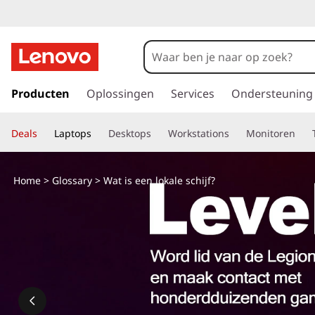
G
a
Producten
Oplossingen
Services
Ondersteuning
n
a
Deals
Laptops
Desktops
Workstations
Monitoren
a
r
d
Home
>
Glossary
> Wat is een lokale schijf?
e
h
o
o
f
d
i
n
h