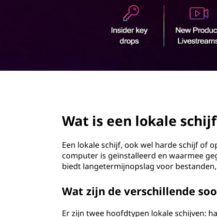
o
u
d
page hero 3/3
Wat is een lokale schijf
Een lokale schijf, ook wel harde schijf of 
computer is geïnstalleerd en waarmee g
biedt langetermijnopslag voor bestanden
Wat zijn de verschillende soo
Er zijn twee hoofdtypen lokale schijven: h