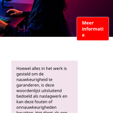
Meer
informati
e
Hoewel alles in het werk is
gesteld om de
nauwkeurigheid te
garanderen, is deze
woordenlijst uitsluitend
bedoeld als naslagwerk en
kan deze fouten of
onnauwkeurigheden
bevatten. Het dient als een