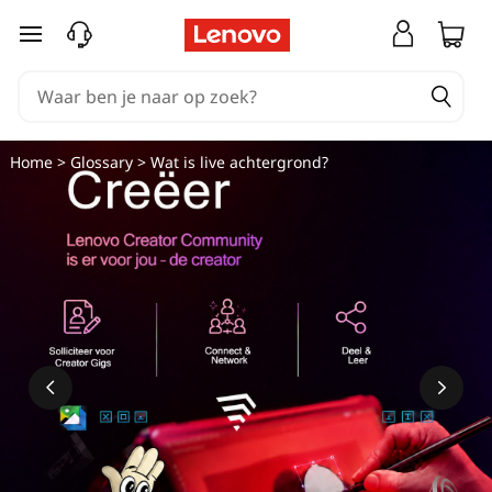
W
Ga naar de hoofdinhoud
a
t
i
Home
>
Glossary
> Wat is live achtergrond?
s
l
i
v
e
a