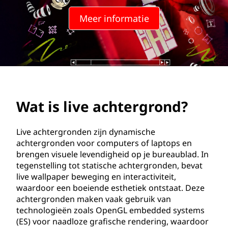
c
Meer informatie
h
t
e
r
Wat is live achtergrond?
g
r
Live achtergronden zijn dynamische
achtergronden voor computers of laptops en
o
brengen visuele levendigheid op je bureaublad. In
tegenstelling tot statische achtergronden, bevat
n
live wallpaper beweging en interactiviteit,
waardoor een boeiende esthetiek ontstaat. Deze
d
achtergronden maken vaak gebruik van
technologieën zoals OpenGL embedded systems
?
(ES) voor naadloze grafische rendering, waardoor