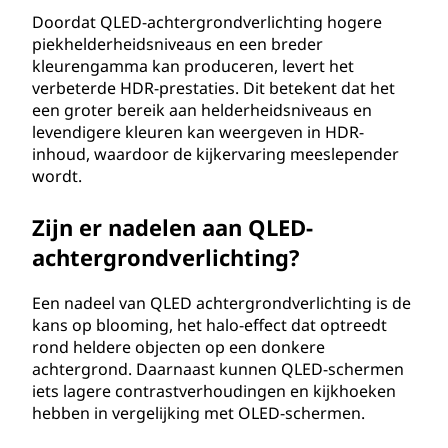
d
Doordat QLED-achtergrondverlichting hogere
v
piekhelderheidsniveaus en een breder
kleurengamma kan produceren, levert het
e
verbeterde HDR-prestaties. Dit betekent dat het
een groter bereik aan helderheidsniveaus en
r
levendigere kleuren kan weergeven in HDR-
inhoud, waardoor de kijkervaring meeslepender
l
wordt.
i
Zijn er nadelen aan QLED-
achtergrondverlichting?
c
h
Een nadeel van QLED achtergrondverlichting is de
kans op blooming, het halo-effect dat optreedt
t
rond heldere objecten op een donkere
achtergrond. Daarnaast kunnen QLED-schermen
i
iets lagere contrastverhoudingen en kijkhoeken
hebben in vergelijking met OLED-schermen.
n