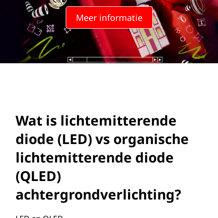
c
Meer informatie
h
t
e
m
i
Wat is lichtemitterende
t
diode (LED) vs organische
t
lichtemitterende diode
e
(QLED)
r
achtergrondverlichting?
e