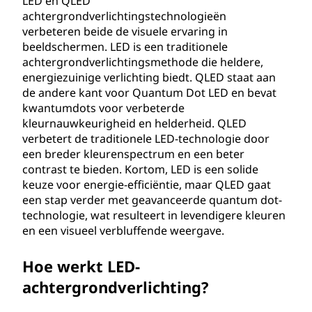
LED en QLED
n
achtergrondverlichtingstechnologieën
verbeteren beide de visuele ervaring in
d
beeldschermen. LED is een traditionele
achtergrondverlichtingsmethode die heldere,
e
energiezuinige verlichting biedt. QLED staat aan
de andere kant voor Quantum Dot LED en bevat
d
kwantumdots voor verbeterde
kleurnauwkeurigheid en helderheid. QLED
i
verbetert de traditionele LED-technologie door
een breder kleurenspectrum en een beter
o
contrast te bieden. Kortom, LED is een solide
keuze voor energie-efficiëntie, maar QLED gaat
d
een stap verder met geavanceerde quantum dot-
technologie, wat resulteert in levendigere kleuren
e
en een visueel verbluffende weergave.
(
Hoe werkt LED-
L
achtergrondverlichting?