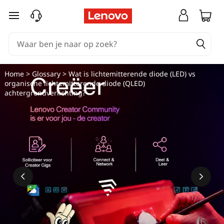
W
Ga naar de hoofdinhoud
a
t
i
Home
>
Glossary
> Wat is lichtemitterende diode (LED) vs
organische lichtemitterende diode (QLED)
s
achtergrondverlichting?
e
e
n
l
i