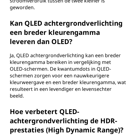
stroomverbruik tussen de twee kleiner is
a
geworden.
c
Kan QLED achtergrondverlichting
h
een breder kleurengamma
leveren dan OLED?
t
Ja, QLED achtergrondverlichting kan een breder
e
kleurengamma bereiken in vergelijking met
OLED-schermen. De kwantumdots in QLED-
r
schermen zorgen voor een nauwkeurigere
kleurweergave en een breder kleurengamma, wat
g
resulteert in een levendiger en levensechter
beeld.
r
o
Hoe verbetert QLED-
achtergrondverlichting de HDR-
n
prestaties (High Dynamic Range)?