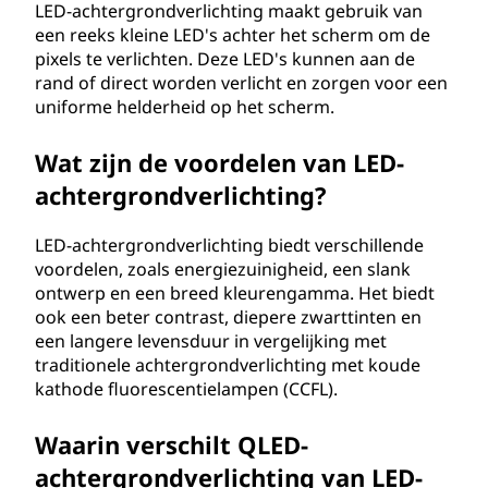
E
LED-achtergrondverlichting maakt gebruik van
een reeks kleine LED's achter het scherm om de
D
pixels te verlichten. Deze LED's kunnen aan de
rand of direct worden verlicht en zorgen voor een
)
uniforme helderheid op het scherm.
v
Wat zijn de voordelen van LED-
s
achtergrondverlichting?
o
LED-achtergrondverlichting biedt verschillende
voordelen, zoals energiezuinigheid, een slank
r
ontwerp en een breed kleurengamma. Het biedt
ook een beter contrast, diepere zwarttinten en
g
een langere levensduur in vergelijking met
traditionele achtergrondverlichting met koude
a
kathode fluorescentielampen (CCFL).
n
Waarin verschilt QLED-
i
achtergrondverlichting van LED-