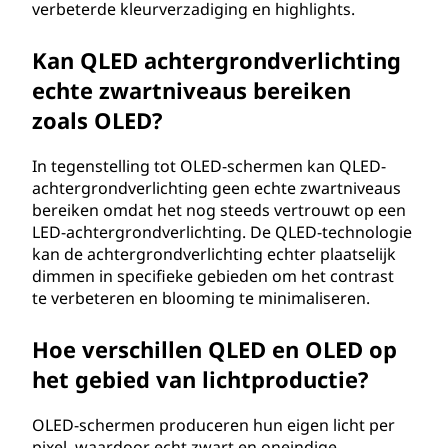
m
verbeterde kleurverzadiging en highlights.
i
Kan QLED achtergrondverlichting
echte zwartniveaus bereiken
t
zoals OLED?
t
In tegenstelling tot OLED-schermen kan QLED-
e
achtergrondverlichting geen echte zwartniveaus
bereiken omdat het nog steeds vertrouwt op een
r
LED-achtergrondverlichting. De QLED-technologie
kan de achtergrondverlichting echter plaatselijk
e
dimmen in specifieke gebieden om het contrast
te verbeteren en blooming te minimaliseren.
n
Hoe verschillen QLED en OLED op
d
het gebied van lichtproductie?
e
OLED-schermen produceren hun eigen licht per
d
pixel, waardoor echt zwart en oneindige