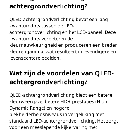
achtergrondverlichting?
s
QLED-achtergrondverlichting bevat een laag
c
kwantumdots tussen de LED-
achtergrondverlichting en het LCD-paneel. Deze
h
kwantumdots verbeteren de
e
kleurnauwkeurigheid en produceren een breder
kleurengamma, wat resulteert in levendigere en
l
levensechtere beelden.
i
Wat zijn de voordelen van QLED-
achtergrondverlichting?
c
QLED-achtergrondverlichting biedt een betere
h
kleurweergave, betere HDR-prestaties (High
t
Dynamic Range) en hogere
piekhelderheidsniveaus in vergelijking met
e
standaard LED-achtergrondverlichting. Het zorgt
voor een meeslepende kijkervaring met