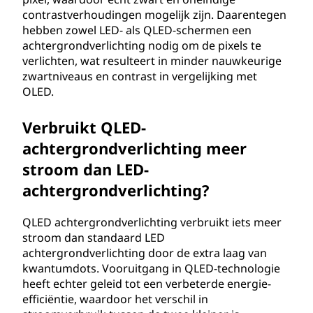
contrastverhoudingen mogelijk zijn. Daarentegen
i
hebben zowel LED- als QLED-schermen een
achtergrondverlichting nodig om de pixels te
o
verlichten, wat resulteert in minder nauwkeurige
zwartniveaus en contrast in vergelijking met
d
OLED.
e
Verbruikt QLED-
(
achtergrondverlichting meer
stroom dan LED-
Q
achtergrondverlichting?
L
QLED achtergrondverlichting verbruikt iets meer
E
stroom dan standaard LED
achtergrondverlichting door de extra laag van
D
kwantumdots. Vooruitgang in QLED-technologie
heeft echter geleid tot een verbeterde energie-
)
efficiëntie, waardoor het verschil in