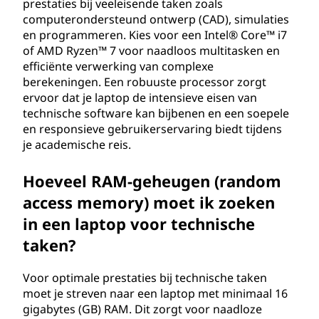
g
prestaties bij veeleisende taken zoals
computerondersteund ontwerp (CAD), simulaties
e
en programmeren. Kies voor een Intel® Core™ i7
of AMD Ryzen™ 7 voor naadloos multitasken en
n
efficiënte verwerking van complexe
berekeningen. Een robuuste processor zorgt
b
ervoor dat je laptop de intensieve eisen van
technische software kan bijbenen en een soepele
i
en responsieve gebruikerservaring biedt tijdens
je academische reis.
j
Hoeveel RAM-geheugen (random
h
access memory) moet ik zoeken
e
in een laptop voor technische
taken?
t
k
Voor optimale prestaties bij technische taken
moet je streven naar een laptop met minimaal 16
i
gigabytes (GB) RAM. Dit zorgt voor naadloze