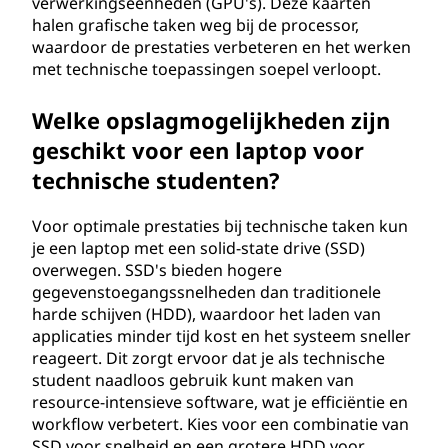
verwerkingseenheden (GPU's). Deze kaarten
t
halen grafische taken weg bij de processor,
waardoor de prestaties verbeteren en het werken
o
met technische toepassingen soepel verloopt.
p
Welke opslagmogelijkheden zijn
s
geschikt voor een laptop voor
technische studenten?
v
o
Voor optimale prestaties bij technische taken kun
je een laptop met een solid-state drive (SSD)
o
overwegen. SSD's bieden hogere
gegevenstoegangssnelheden dan traditionele
r
harde schijven (HDD), waardoor het laden van
applicaties minder tijd kost en het systeem sneller
t
reageert. Dit zorgt ervoor dat je als technische
student naadloos gebruik kunt maken van
e
resource-intensieve software, wat je efficiëntie en
workflow verbetert. Kies voor een combinatie van
c
SSD voor snelheid en een grotere HDD voor