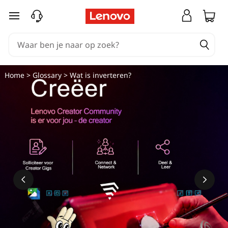
W
Ga naar de hoofdinhoud
a
t
i
Home
>
Glossary
> Wat is inverteren?
s
i
n
v
e
r