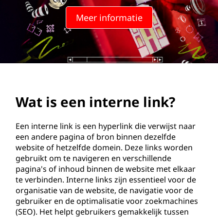
d
Meer informatie
o
w
s
E
Wat is een interne link?
x
p
Een interne link is een hyperlink die verwijst naar
een andere pagina of bron binnen dezelfde
e
website of hetzelfde domein. Deze links worden
gebruikt om te navigeren en verschillende
r
pagina's of inhoud binnen de website met elkaar
te verbinden. Interne links zijn essentieel voor de
i
organisatie van de website, de navigatie voor de
gebruiker en de optimalisatie voor zoekmachines
e
(SEO). Het helpt gebruikers gemakkelijk tussen