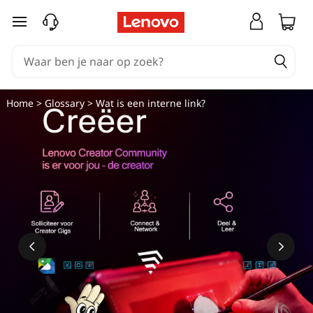
W
Ga naar de hoofdinhoud
a
t
i
Home
>
Glossary
> Wat is een interne link?
s
d
e
W
i
n