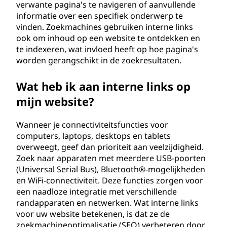
verwante pagina's te navigeren of aanvullende
n
informatie over een specifiek onderwerp te
vinden. Zoekmachines gebruiken interne links
c
ook om inhoud op een website te ontdekken en
te indexeren, wat invloed heeft op hoe pagina's
e
worden gerangschikt in de zoekresultaten.
I
Wat heb ik aan interne links op
n
mijn website?
d
Wanneer je connectiviteitsfuncties voor
computers, laptops, desktops en tablets
e
overweegt, geef dan prioriteit aan veelzijdigheid.
Zoek naar apparaten met meerdere USB-poorten
x
(Universal Serial Bus), Bluetooth®-mogelijkheden
en WiFi-connectiviteit. Deze functies zorgen voor
(
een naadloze integratie met verschillende
randapparaten en netwerken. Wat interne links
W
voor uw website betekenen, is dat ze de
zoekmachineoptimalisatie (SEO) verbeteren door