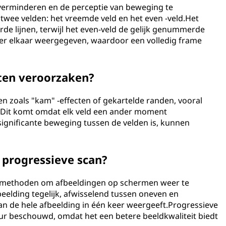
 te verminderen en de perceptie van beweging te
 twee velden: het vreemde veld en het even -veld.Het
e lijnen, terwijl het even-veld de gelijk genummerde
ter elkaar weergegeven, waardoor een volledig frame
cten veroorzaken?
ten zoals "kam" -effecten of gekartelde randen, vooral
s.Dit komt omdat elk veld een ander moment
 significante beweging tussen de velden is, kunnen
n progressieve scan?
ee methoden om afbeeldingen op schermen weer te
beelding tegelijk, afwisselend tussen oneven en
scan de hele afbeelding in één keer weergeeft.Progressieve
ur beschouwd, omdat het een betere beeldkwaliteit biedt