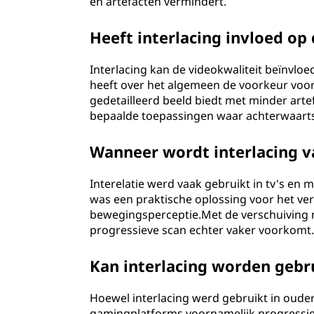
en artefacten vermindert.
Heeft interlacing invloed op
Interlacing kan de videokwaliteit beïnvl
heeft over het algemeen de voorkeur voor
gedetailleerd beeld biedt met minder arte
bepaalde toepassingen waar achterwaartse 
Wanneer wordt interlacing v
Interelatie werd vaak gebruikt in tv's en
was een praktische oplossing voor het ve
bewegingsperceptie.Met de verschuiving na
progressieve scan echter vaker voorkomt
Kan interlacing worden gebr
Hoewel interlacing werd gebruikt in oud
gamingplatforms voornamelijk progressiev