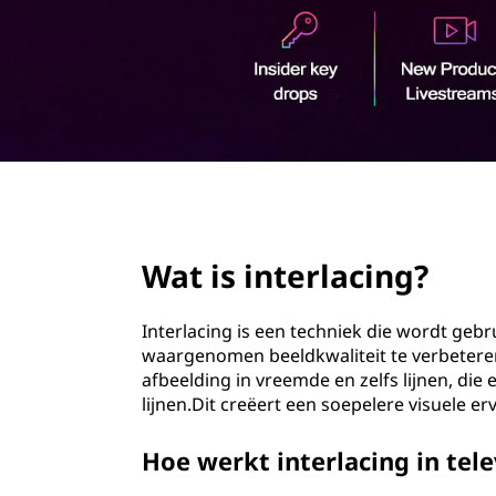
l
o
a
u
d
c
i
n
page hero 2/3
g
Wat is interlacing?
?
Interlacing is een techniek die wordt geb
waargenomen beeldkwaliteit te verbeteren
afbeelding in vreemde en zelfs lijnen, di
lijnen.Dit creëert een soepelere visuele erv
Hoe werkt interlacing in tele