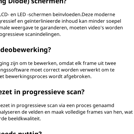
ing Diode) schermen?
op LCD- en LED -schermen beïnvloeden.Deze moderne
ressief en geïnterlinieerde inhoud kan minder soepel
timale weergave te garanderen, moeten video's worden
progressieve scanindelingen.
videobewerking?
ging zijn om te bewerken, omdat elk frame uit twee
kingssoftware moet correct worden verwerkt om te
 het bewerkingsproces wordt afgebroken.
zet in progressieve scan?
gezet in progressieve scan via een proces genaamd
nalyseren de velden en maak volledige frames van hen, wat
rde beeldkwaliteit.
teeds nuttig?