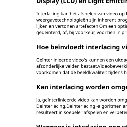
Display (LCD) en Light Emitt
Interlacing kan het afspelen van video 
weergavetechnologieën zijn inherent prog
lijken en vertonen artefacten.Om een op
gedeinterd, of, bij voorkeur, voorzien in 
Hoe beïnvloedt interlacing 
Geïnterlinieerde video's kunnen een uitda
afzonderlijke velden bestaat.Videobewer
voorkomen dat de beeldkwaliteit tijdens
Kan interlacing worden omge
Ja, geïnterlinieerde video kan worden om
Deinterlacing.Deinterlacing -algoritmen a
resulteert in soepeler afspelen en verbete
Wanneer is interlacing nog s